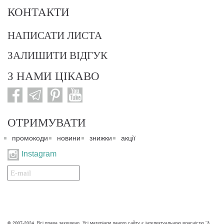
КОНТАКТИ
НАПИСАТИ ЛИСТА
ЗАЛИШИТИ ВІДГУК
З НАМИ ЦІКАВО
ОТРИМУВАТИ
промокоди
новини
знижки
акції
Instagram
Подписаться
на
нашу
рассылку:
© 2007-2024. Всі права захищено. Усі матеріали даного сайту є інтелектуальною власністю "3