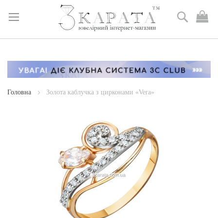
Пошук
М
к
Skip
to
Content
Головна
Золота каблучка з цирконами «Vera»