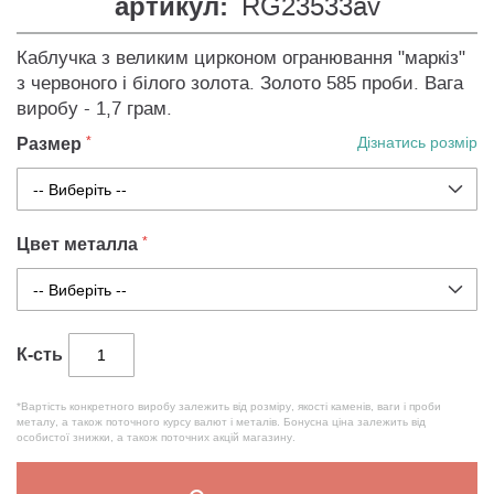
артикул:
RG23533av
Каблучка з великим цирконом огранювання "маркіз"
з червоного і білого золота. Золото 585 проби. Вага
виробу - 1,7 грам.
Размер
Дізнатись розмір
Цвет металла
К-сть
*Вартість конкретного виробу залежить від розміру, якості каменів, ваги і проби
металу, а також поточного курсу валют і металів. Бонусна ціна залежить від
особистої знижки, а також поточних акцій магазину.