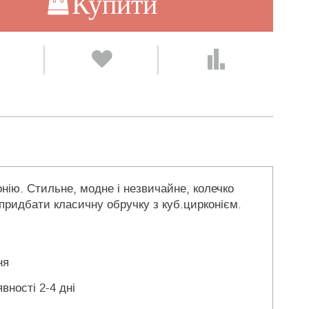
Купити
нію. Стильне, модне і незвичайне, колечко
 придбати класичну обручку з куб.цирконієм.
ня
вності 2-4 дні