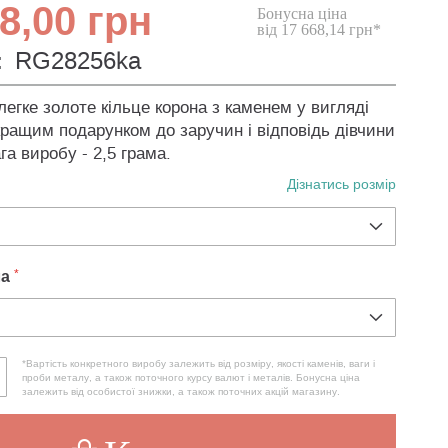
8,00 грн
Бонусна ціна
від 17 668,14 грн*
:
RG28256ka
легке золоте кільце корона з каменем у вигляді
кращим подарунком до заручин і відповідь дівчини
ага виробу - 2,5 грама.
Дізнатись розмір
ла
*Вартість конкретного виробу залежить від розміру, якості каменів, ваги і
проби металу, а також поточного курсу валют і металів. Бонусна ціна
залежить від особистої знижки, а також поточних акцій магазину.