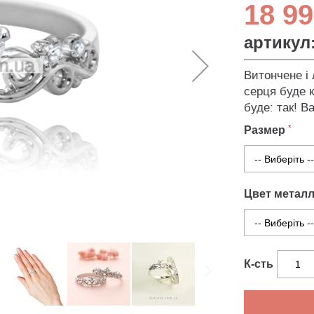
18 99
артикул
Витончене і 
серця буде 
буде: так! В
Размер
Цвет метал
К-сть