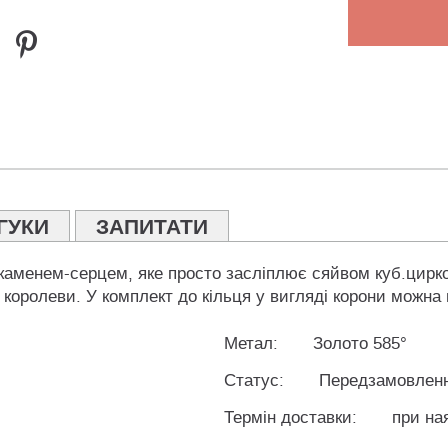
ГУКИ
ЗАПИТАТИ
 каменем-серцем, яке просто засліплює сяйвом куб.цирко
королеви. У комплект до кільця у вигляді корони можна
Метал:
Золото 585°
Статус:
Передзамовлен
Термін доставки:
при ная