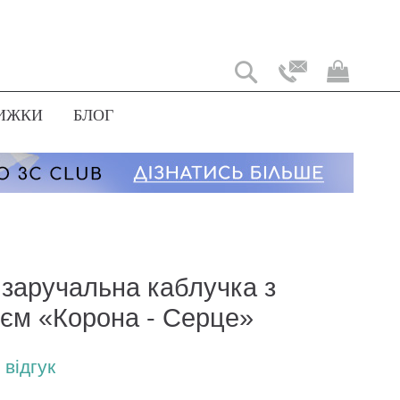
Мій
коши
ИЖКИ
БЛОГ
 заручальна каблучка з
ієм «Корона - Серце»
відгук