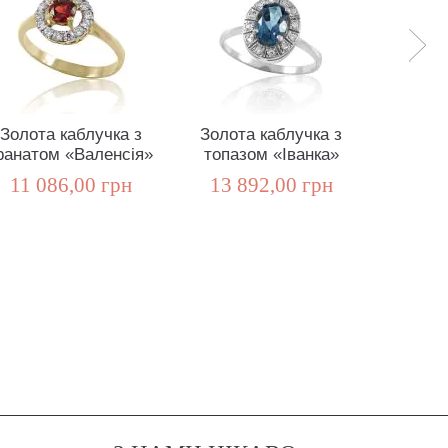
Золота каблучка з
Золота каблучка з
Золот
ранатом «Валенсія»
топазом «Іванка»
хризол
11 086,00 грн
13 892,00 грн
13 8