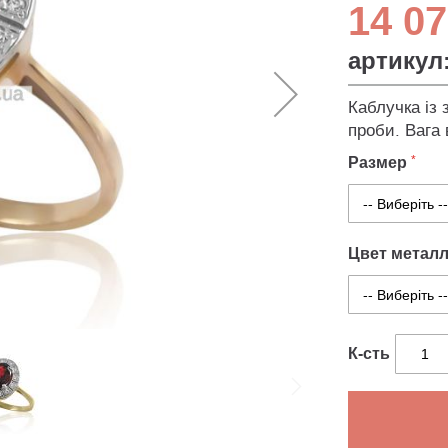
14 07
артикул
Каблучка із 
проби. Вага 
Размер
Цвет метал
К-сть