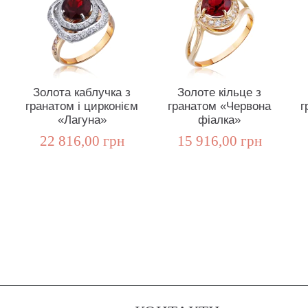
Золота каблучка з
Золоте кільце з
м
гранатом і цирконієм
гранатом «Червона
г
«Лагуна»
фіалка»
22 816,00 грн
15 916,00 грн