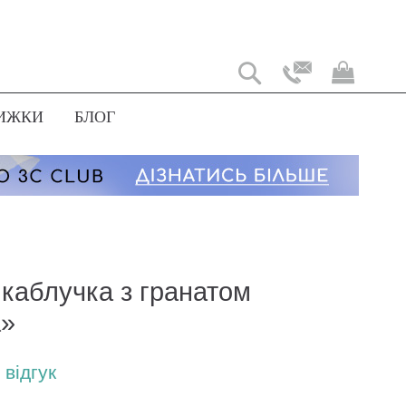
Мій
коши
ИЖКИ
БЛОГ
 каблучка з гранатом
а»
відгук