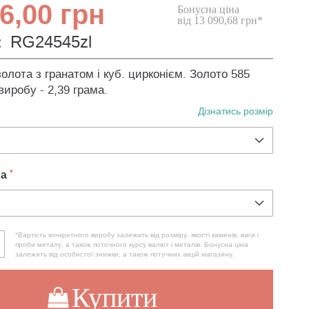
6,00 грн
Бонусна ціна
від 13 090,68 грн*
:
RG24545zl
золота з гранатом і куб. цирконієм. Золото 585
виробу - 2,39 грама.
Дізнатись розмір
ла
*Вартість конкретного виробу залежить від розміру, якості каменів, ваги і
проби металу, а також поточного курсу валют і металів. Бонусна ціна
залежить від особистої знижки, а також поточних акцій магазину.
Купити