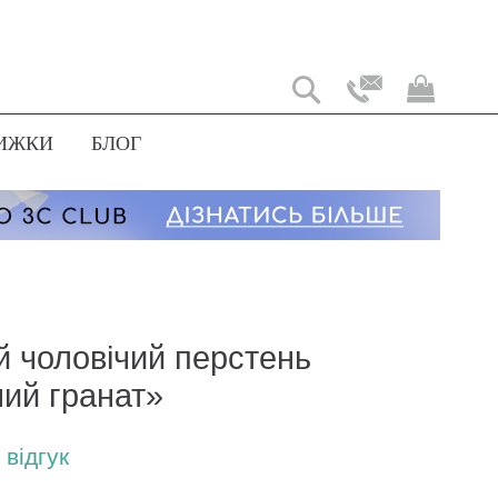
Мій
коши
ИЖКИ
БЛОГ
й чоловічий перстень
ний гранат»
відгук