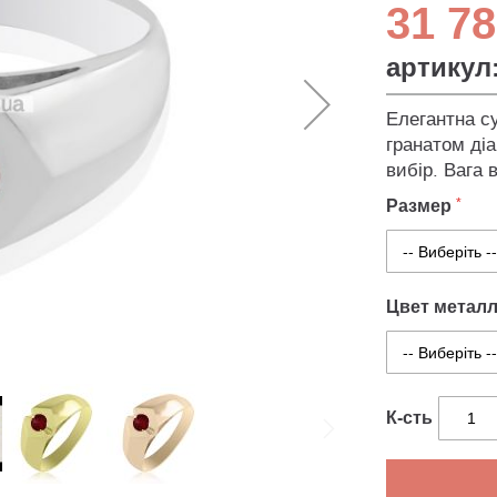
31 78
артикул
Елегантна с
гранатом діа
вибір. Вага 
Размер
Цвет метал
К-сть