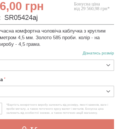
6,00 грн
Бонусна ціна
від 29 560,98 грн*
:
SR05424aj
учасна комфортна чоловіча каблучка з круглим
метром 4,5 мм. Золото 585 проби. колір - на
виробу - 4,5 грама.
Дізнатись розмір
ла
*Вартість конкретного виробу залежить від розміру, якості каменів, ваги і
проби металу, а також поточного курсу валют і металів. Бонусна ціна
залежить від особистої знижки, а також поточних акцій магазину.