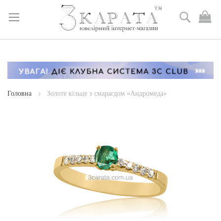
Пошук
М
к
Skip
to
Content
Головна
Золоте кільце з смарагдом «Андромеда»