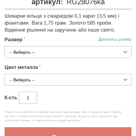
артикул:
RG28076ka
Шикарне кільце з смарагдом 0,1 карат (3,5 мм) і
фіанітами. Вага 1,75 грам. Золото 585 проби.
Відмінне рішення на заручини або інше свято.
Размер
Дізнатись розмір
Цвет металла
К-сть
*Вартість конкретного виробу залежить від розміру, якості каменів, ваги і проби
металу, а також поточного курсу валют і металів. Бонусна ціна залежить від
особистої знижки, а також поточних акцій магазину.