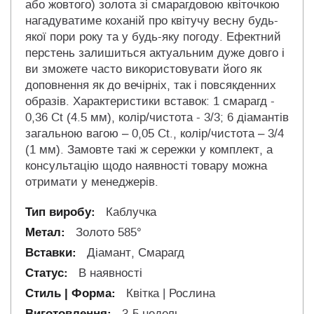
або жовтого) золота зі смарагдовою квіточкою
нагадуватиме коханій про квітучу весну будь-
якої пори року та у будь-яку погоду. Ефектний
перстень залишиться актуальним дуже довго і
ви зможете часто використовувати його як
доповнення як до вечірніх, так і повсякденних
образів. Характеристики вставок: 1 смарагд -
0,36 Ct (4.5 мм), колір/чистота - 3/3; 6 діамантів
загальною вагою – 0,05 Ct., колір/чистота – 3/4
(1 мм). Замовте такі ж сережки у комплект, а
консультацію щодо наявності товару можна
отримати у менеджерів.
Каблучка
Золото 585°
Діамант, Смарагд
В наявності
Квітка | Рослина
3-5 недель