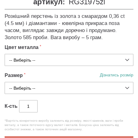
артикул:
RG31975zl
Розкішний перстень із золота з смарагдом 0,36 ct
(4.5 мм) і діамантами - ювелірна прикраса поза
часом, виглядає завжди доречно і продумано.
Золото 585 проби. Вага виробу – 5 грам.
Цвет металла
Размер
Дізнатись розмір
К-сть
*Вартість конкретного виробу залежить від розміру, якості каменів, ваги і проби
металу, а також поточного курсу валют і металів. Бонусна ціна залежить від
особистої знижки, а також поточних акцій магазину.