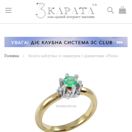
Пошук
М
к
Skip
to
Content
Головна
Золота каблучка зі смарагдом і діамантами «Flora»