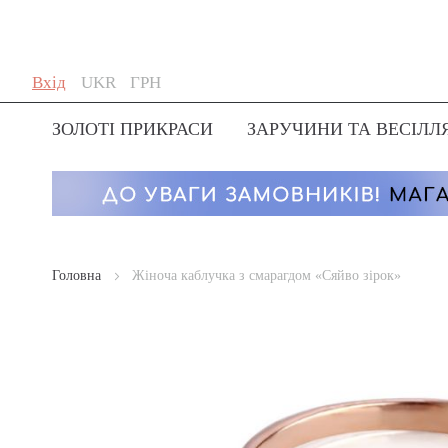
Skip
Мова
Валюта
Вхід
UKR
ГРН
to
Content
ЗОЛОТІ ПРИКРАСИ
ЗАРУЧИНИ ТА ВЕСІЛЛ
Головна
Жіноча каблучка з смарагдом «Сяйво зірок»