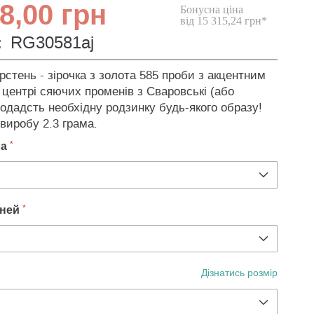
8,00 грн
Бонусна ціна
від 15 315,24 грн*
:
RG30581aj
стень - зірочка з золота 585 проби з акцентним
 центрі сяючих променів з Сваровські (або
додадсть необхідну родзинку будь-якого образу!
 виробу 2.3 грама.
ла
мней
Дізнатись розмір