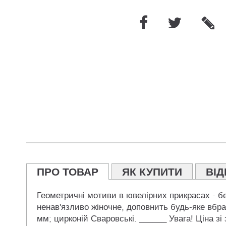
ПРО ТОВАР
ЯК КУПИТИ
ВІД
Геометричні мотиви в ювелірних прикрасах - без
ненав'язливо жіночне, доповнить будь-яке вбра
мм; цирконій Сваровські. ______ Увага! Ціна з