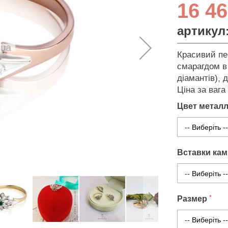
16 46
артикул
Красивий пер
смарагдом в
діамантів), 
Ціна за вага
Цвет метал
Вставки ка
Размер