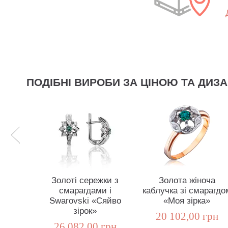
ПОДІБНІ ВИРОБИ ЗА ЦІНОЮ ТА ДИЗ
Золоті сережки з
Золота жіноча
смарагдами і
каблучка зі смарагдо
Swarovski «Сяйво
«Моя зірка»
зірок»
20 102,00 грн
26 082,00 грн