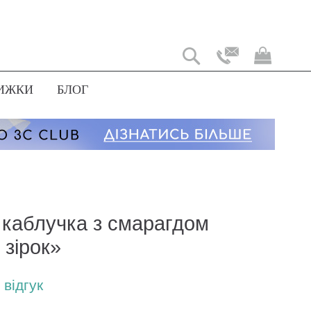
Мій
коши
ИЖКИ
БЛОГ
 каблучка з смарагдом
 зірок»
відгук