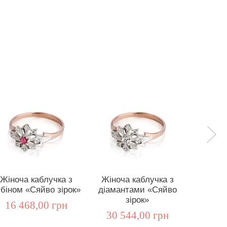
Жіноча каблучка з
Жіноча каблучка з
Золоти
біном «Сяйво зірок»
діамантами «Сяйво
смараг
зірок»
16 468,00 грн
30 544,00 грн
42
Від