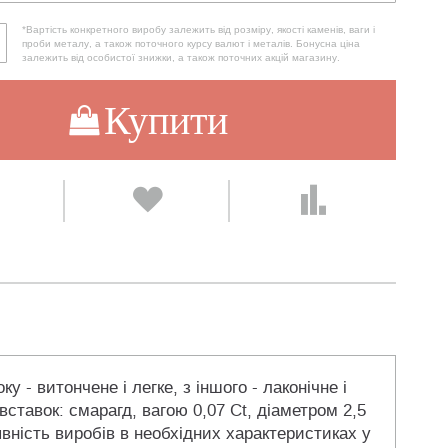
*Вартість конкретного виробу залежить від розміру, якості каменів, ваги і
проби металу, а також поточного курсу валют і металів. Бонусна ціна
залежить від особистої знижки, а також поточних акцій магазину.
Купити
 - витончене і легке, з іншого - лаконічне і
ставок: смарагд, вагою 0,07 Ct, діаметром 2,5
явність виробів в необхідних характеристиках у