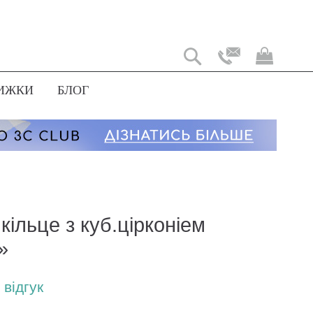
Мій
коши
ИЖКИ
БЛОГ
кільце з куб.цірконіем
»
відгук