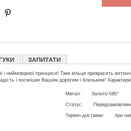
ГУКИ
ЗАПИТАТИ
ї і неймовірної принцеси! Таке кільце прикрасить витонч
дість і посмішки Вашим дорогим і близьким! Характерис
Метал:
Золото 585°
Статус:
Передзамовлен
Термін доставки:
при на