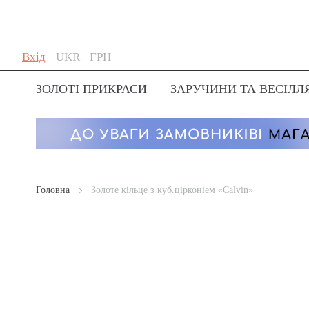
Skip
Мова
Валюта
Вхід
UKR
ГРН
to
Content
ЗОЛОТІ ПРИКРАСИ
ЗАРУЧИНИ ТА ВЕСІЛЛ
Головна
Золоте кільце з куб.цірконіем «Calvin»