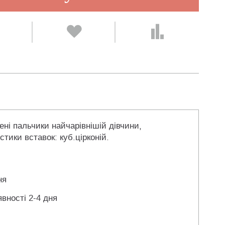
ені пальчики найчарівнішій дівчини,
тики вставок: куб.цірконій.
ня
явності 2-4 дня