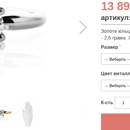
13 89
артикул
Золоте кільц
- 2,6 грама.
Размер
Цвет метал
К-сть