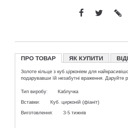
ПРО ТОВАР
ЯК КУПИТИ
ВІД
Золоте кільце з куб.цірконіем для найкрасивішо
подарувавши їй незабутні враження. Даруйте ра
Тип виробу:
Каблучка
Вставки:
Куб. цирконій (фіаніт)
Виготовлення:
3-5 тижнів