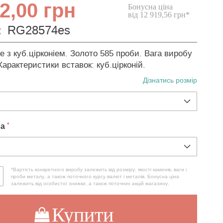
2,00 грн
Бонусна ціна
від 12 919,56 грн*
:
RG28574es
е з куб.цірконіем. Золото 585 проби. Вага виробу
 Характеристики вставок: куб.цірконій.
Дізнатись розмір
ла
*Вартість конкретного виробу залежить від розміру, якості каменів, ваги і
проби металу, а також поточного курсу валют і металів. Бонусна ціна
залежить від особистої знижки, а також поточних акцій магазину.
Купити