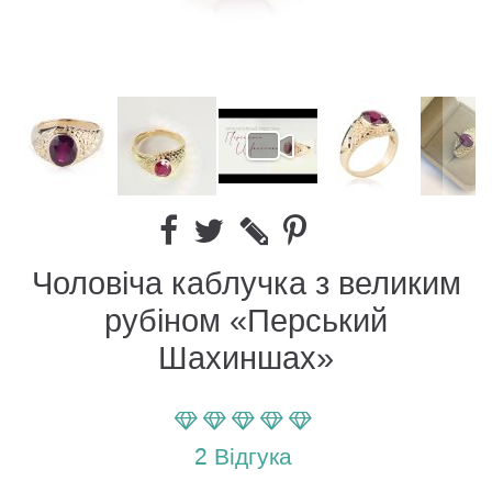
Чоловіча каблучка з великим
рубіном «Перський
Шахиншах»
Параметр оценки:
100
100
% of
2
Вiдгука