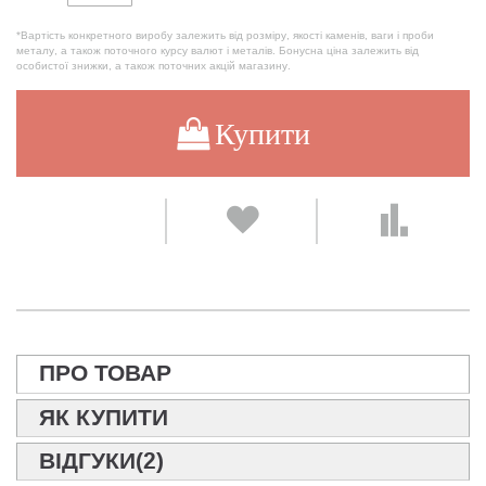
*Вартість конкретного виробу залежить від розміру, якості каменів, ваги і проби
металу, а також поточного курсу валют і металів. Бонусна ціна залежить від
особистої знижки, а також поточних акцій магазину.
Купити
ПРО ТОВАР
ЯК КУПИТИ
ВІДГУКИ(2)