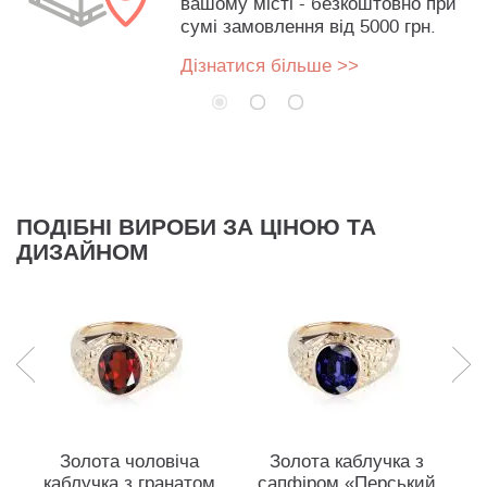
вашому місті - безкоштовно при
сумі замовлення від 5000 грн.
Дізнатися більше >>
ПОДІБНІ ВИРОБИ ЗА ЦІНОЮ ТА
ДИЗАЙНОМ
Золота чоловіча
Золота каблучка з
каблучка з гранатом
сапфіром «Перський
к