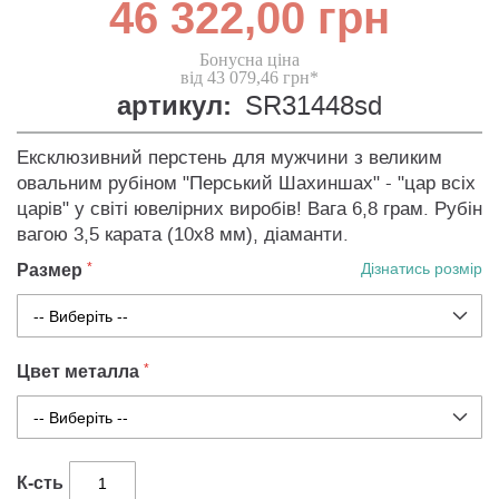
46 322,00 грн
Бонусна ціна
від 43 079,46 грн*
артикул:
SR31448sd
Ексклюзивний перстень для мужчини з великим
овальним рубіном "Перський Шахиншах" - "цар всіх
царів" у світі ювелірних виробів! Вага 6,8 грам. Рубін
вагою 3,5 карата (10х8 мм), діаманти.
Размер
Дізнатись розмір
Цвет металла
К-сть