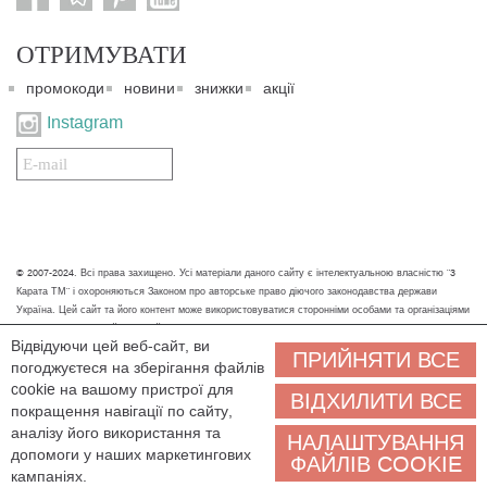
ОТРИМУВАТИ
промокоди
новини
знижки
акції
Instagram
Подписаться
на
нашу
рассылку:
© 2007-2024. Всі права захищено. Усі матеріали даного сайту є інтелектуальною власністю "3
Карата ТМ" і охороняються Законом про авторське право діючого законодавства держави
Україна. Цей сайт та його контент може використовуватися сторонніми особами та організаціями
тільки для некомерційних цілей. Будь-яке завантаження, копіювання, друк та інше використання
Відвідуючи цей веб-сайт, ви
матеріалів даного сайту для некомерційних цілей повинно супроводжуватись працюючим
ПРИЙНЯТИ ВСЕ
погоджуєтеся на зберігання файлів
посиланням або іншим зазначенням на джерело.
cookie на вашому пристрої для
ВІДХИЛИТИ ВСЕ
Ми обробляємо персональні дані (cookies, IP-адреса, місце розташування), щоб вам
покращення навігації по сайту,
було зручніше користуватися сайтом. Залишаючись на сайті, ви погоджуєтеся на
аналізу його використання та
НАЛАШТУВАННЯ
обробку персональних даних. Якщо ви не згодні, будь ласка, покиньте сайт і зв'яжіться з нами
допомоги у наших маркетингових
ФАЙЛІВ COOKIE
будь-яким зручним способом, ми допоможемо знайти рішення.
кампаніях.