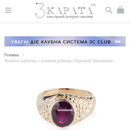
Пошук
М
к
Skip
to
Content
Головна
Чоловіча каблучка з великим рубіном «Перський Шахиншах»