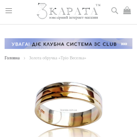
Пошук
М
к
Skip
to
Content
Головна
Золота обручка «Тріо Веселка»