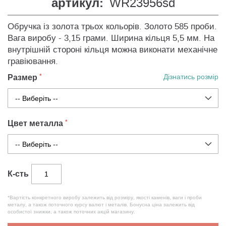
артикул:
WR23956sd
Обручка із золота трьох кольорів. Золото 585 проби.
Вага виробу - 3,15 грами. Ширина кільця 5,5 мм. На
внутрішній стороні кільця можна виконати механічне
гравіювання.
Размер
Дізнатись розмір
Цвет металла
К-сть
*Вартість конкретного виробу залежить від розміру, якості каменів, ваги і проби
металу, а також поточного курсу валют і металів. Бонусна ціна залежить від
особистої знижки, а також поточних акцій магазину.