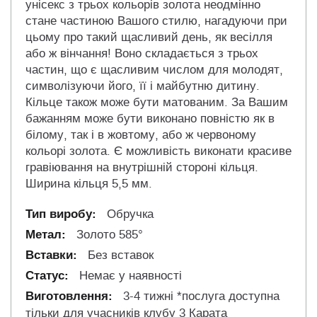
унісекс з трьох кольорів золота неодмінно
стане частиною Вашого стилю, нагадуючи при
цьому про такий щасливий день, як весілля
або ж вінчання! Воно складається з трьох
частин, що є щасливим числом для молодят,
символізуючи його, її і майбутню дитину.
Кільце також може бути матованим. За Вашим
бажанням може бути виконано повністю як в
білому, так і в жовтому, або ж червоному
кольорі золота. Є можливість виконати красиве
гравіювання на внутрішній стороні кільця.
Ширина кільця 5,5 мм.
Обручка
Золото 585°
Без вставок
Немає у наявності
3-4 тижні *послуга доступна
тільки для учасників клубу 3 Карата