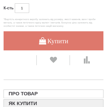
К-сть
*Вартість конкретного виробу залежить від розміру, якості каменів, ваги і проби
металу, а також поточного курсу валют і металів. Бонусна ціна залежить від
особистої знижки, а також поточних акцій магазину.
Купити
ПРО ТОВАР
ЯК КУПИТИ