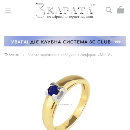
Пошук
М
к
Skip
to
Content
Головна
Золота заручальна каблучка з сапфіром «Міс V»