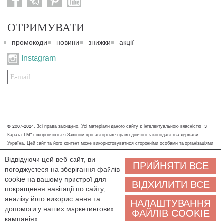
ОТРИМУВАТИ
промокоди
новини
знижки
акції
Instagram
Подписаться
на
нашу
рассылку:
© 2007-2024. Всі права захищено. Усі матеріали даного сайту є інтелектуальною власністю "3
Карата ТМ" і охороняються Законом про авторське право діючого законодавства держави
Україна. Цей сайт та його контент може використовуватися сторонніми особами та організаціями
тільки для некомерційних цілей. Будь-яке завантаження, копіювання, друк та інше використання
Відвідуючи цей веб-сайт, ви
матеріалів даного сайту для некомерційних цілей повинно супроводжуватись працюючим
ПРИЙНЯТИ ВСЕ
погоджуєтеся на зберігання файлів
посиланням або іншим зазначенням на джерело.
cookie на вашому пристрої для
ВІДХИЛИТИ ВСЕ
Ми обробляємо персональні дані (cookies, IP-адреса, місце розташування), щоб вам
покращення навігації по сайту,
було зручніше користуватися сайтом. Залишаючись на сайті, ви погоджуєтеся на
аналізу його використання та
НАЛАШТУВАННЯ
обробку персональних даних. Якщо ви не згодні, будь ласка, покиньте сайт і зв'яжіться з нами
допомоги у наших маркетингових
ФАЙЛІВ COOKIE
будь-яким зручним способом, ми допоможемо знайти рішення.
кампаніях.