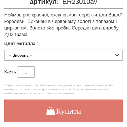
артикул:
ER23010av
Неймовірно красиві, ексклюзивні сережки для Вашої
королеви. Виконані в червоному золоті з топазом і
цирконієм. Золото 585 проби. Середня вага виробу -
2,82 грама.
Цвет металла
К-сть
*Вартість конкретного виробу залежить від розміру, якості каменів, ваги і проби
металу, а також поточного курсу валют і металів. Бонусна ціна залежить від
особистої знижки, а також поточних акцій магазину.
Купити