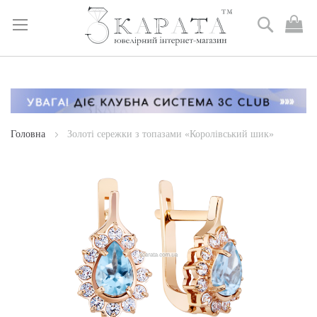
Пошук
М
к
Skip
to
Content
Головна
Золоті сережки з топазами «Королівський шик»