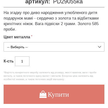
артикул:
PD29055ka
На згадку про диво народження улюбленого дитя
подарунок мамі - сердечко з золота та відбитками
крихітних ніжок. Вага підвіски 2 грами. Золото 585
проби.
Цвет металла
К-сть
*Вартість конкретного виробу залежить від розміру, якості каменів, ваги і проби
металу, а також поточного курсу валют і металів. Бонусна ціна залежить від
особистої знижки, а також поточних акцій магазину.
Купити