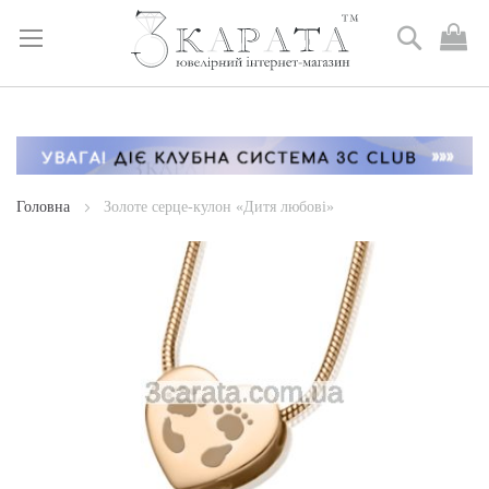
Пошук
М
к
Skip
to
Content
Головна
Золоте серце-кулон «Дитя любові»