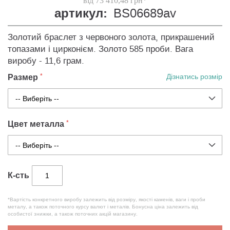
від 73 410,48 грн*
артикул:
BS06689av
Золотий браслет з червоного золота, прикрашений
топазами і цирконієм. Золото 585 проби. Вага
виробу - 11,6 грам.
Размер
Дізнатись розмір
Цвет металла
К-сть
*Вартість конкретного виробу залежить від розміру, якості каменів, ваги і проби
металу, а також поточного курсу валют і металів. Бонусна ціна залежить від
особистої знижки, а також поточних акцій магазину.