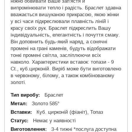
ніжно обвивати Ваше зап'ястя й
випромінювати тепло і радість. Браслет здавна
вважається вишуканою прикрасою, якою жінки
у всі часи підкреслювали плавність ліній і
красу своїх рук. Браслет підкреслить Вашу
індивідуальність, елегантність і почуття смаку.
Він доповнить будь-який наряд, а сонячні
промені на грані каменів, будуть відображати
тонкі промені світла, засліплюючи всіх
навколо. Характеристики вставок: топази - 9
Ct., куб.цирконій. Виріб може бути виготовлено
в червоному, білому, а також комбінованому
золоті.
Браслет
Золото 585°
Куб. цирконій (фіаніт), Топаз
Немає у наявності
3-4 тижні *послуга доступна