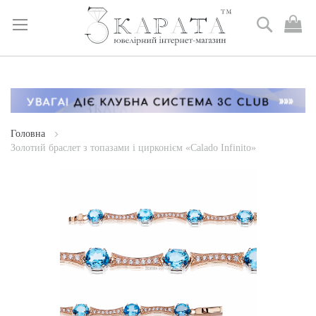
Пошук
М
к
Skip
to
Content
Головна
Золотий браслет з топазами і цирконієм «Calado Infinito»