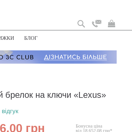
Мій
коши
ИЖКИ
БЛОГ
й брелок на ключи «Lexus»
відгук
6,00 грн
Бонусна ціна
від 18 652,08 грн*