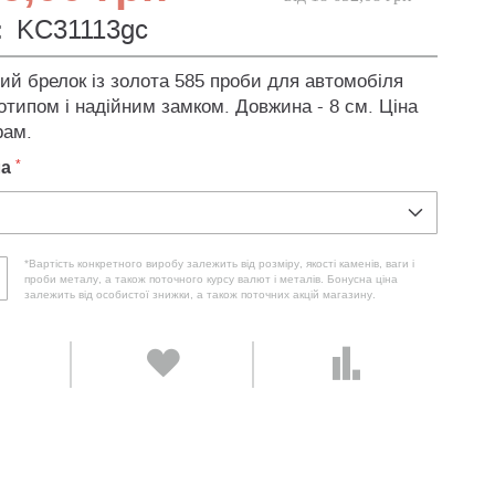
:
KC31113gc
ий брелок із золота 585 проби для автомобіля
отипом і надійним замком. Довжина - 8 см. Ціна
рам.
ла
*Вартість конкретного виробу залежить від розміру, якості каменів, ваги і
проби металу, а також поточного курсу валют і металів. Бонусна ціна
залежить від особистої знижки, а також поточних акцій магазину.