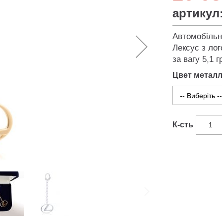
артикул
Автомобільн
Лексус з лог
за вагу 5,1 г
Цвет метал
К-сть