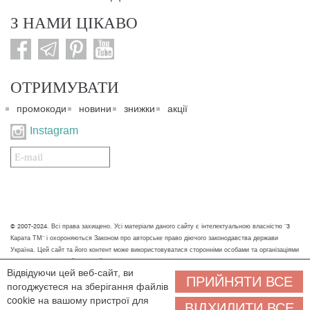
З НАМИ ЦІКАВО
ОТРИМУВАТИ
промокоди
новини
знижки
акції
Instagram
Подписаться
на
нашу
рассылку:
© 2007-2024. Всі права захищено. Усі матеріали даного сайту є інтелектуальною власністю "3
Карата ТМ" і охороняються Законом про авторське право діючого законодавства держави
Україна. Цей сайт та його контент може використовуватися сторонніми особами та організаціями
тільки для некомерційних цілей. Будь-яке завантаження, копіювання, друк та інше використання
Відвідуючи цей веб-сайт, ви
матеріалів даного сайту для некомерційних цілей повинно супроводжуватись працюючим
ПРИЙНЯТИ ВСЕ
погоджуєтеся на зберігання файлів
посиланням або іншим зазначенням на джерело.
cookie на вашому пристрої для
ВІДХИЛИТИ ВСЕ
Ми обробляємо персональні дані (cookies, IP-адреса, місце розташування), щоб вам