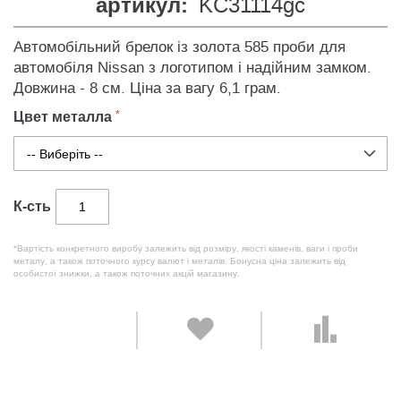
артикул:
KC31114gc
Автомобільний брелок із золота 585 проби для
автомобіля Nissan з логотипом і надійним замком.
Довжина - 8 см. Ціна за вагу 6,1 грам.
Цвет металла
К-сть
*Вартість конкретного виробу залежить від розміру, якості каменів, ваги і проби
металу, а також поточного курсу валют і металів. Бонусна ціна залежить від
особистої знижки, а також поточних акцій магазину.