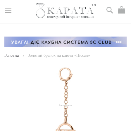
Пошук
М
к
Skip
to
Content
Головна
Золотий брелок на ключи «Ніссан»