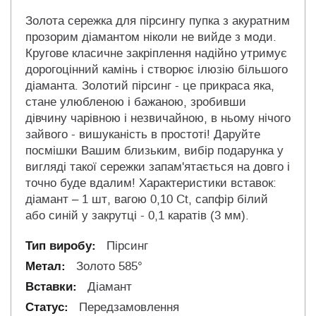
Золота сережка для пірсингу пупка з акуратним
прозорим діамантом ніколи не вийде з моди.
Кругове класичне закріплення надійно утримує
дорогоцінний камінь і створює ілюзію більшого
діаманта. Золотий пірсинг - це прикраса яка,
стане улюбленою і бажаною, зробивши
дівчину чарівною і незвичайною, в ньому нічого
зайвого - вишуканість в простоті! Даруйте
посмішки Вашим близьким, вибір подарунка у
вигляді такої сережки запам'ятається на довго і
точно буде вдалим! Характеристики вставок:
діамант – 1 шт, вагою 0,10 Ct, сапфір білий
або синій у закрутці - 0,1 каратів (3 мм).
Пірсинг
Золото 585°
Діамант
Передзамовлення