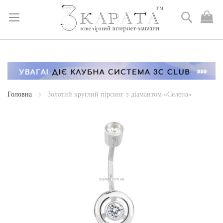
Пошук
М
к
Skip
to
Content
Головна
Золотий круглий пірсинг з діамантом «Селена»