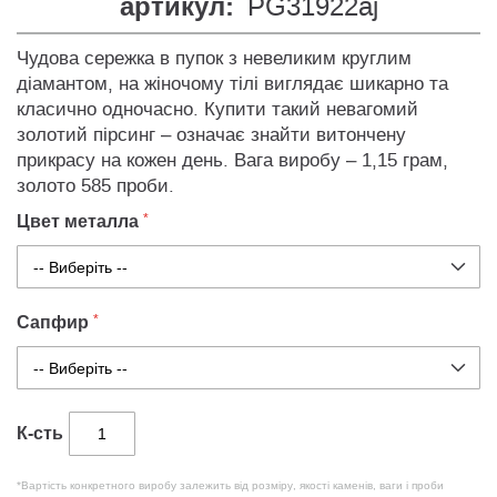
артикул:
PG31922aj
Чудова сережка в пупок з невеликим круглим
діамантом, на жіночому тілі виглядає шикарно та
класично одночасно. Купити такий невагомий
золотий пірсинг – означає знайти витончену
прикрасу на кожен день. Вага виробу – 1,15 грам,
золото 585 проби.
Цвет металла
Сапфир
К-сть
*Вартість конкретного виробу залежить від розміру, якості каменів, ваги і проби