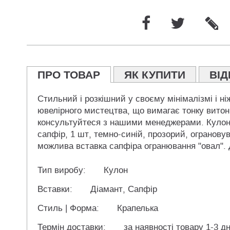
ПРО ТОВАР
ЯК КУПИТИ
ВІД
Стильний і розкішний у своєму мінімалізмі і ні
ювелірного мистецтва, що вимагає тонку витонч
консультуйтеся з нашими менеджерами. Кулончи
сапфір, 1 шт, темно-синій, прозорий, ограновуван
можлива вставка сапфіра огранювання "овал".
Тип виробу:
Кулон
Вставки:
Діамант, Сапфір
Стиль | Форма:
Крапелька
Термін доставки:
за наявності товару 1-3 дн