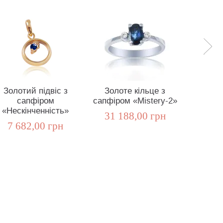
Золотий підвіс з
Золоте кільце з
Золо
сапфіром
сапфіром «Mistery-2»
са
«Нескінченність»
діаман
31 188,00 грн
7 682,00 грн
21 3