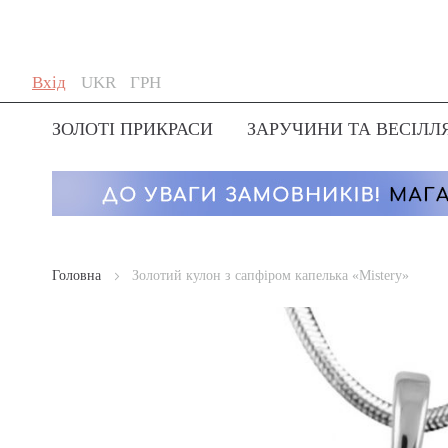
Skip
Мова
Валюта
Вхід
UKR
ГРН
to
Content
ЗОЛОТІ ПРИКРАСИ
ЗАРУЧИНИ ТА ВЕСІЛЛ
Головна
Золотий кулон з сапфіром капелька «Mistery»