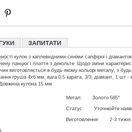
ГУКИ
ЗАПИТАТИ
жності кулон з каплевидними синіми сапфіроі і діамантом
ену ланцюг і плаття з декольте. Щодо зміни характерист
к виготовляється в будь-якому кольорі металу, з будь
ня груша 4х6 мм, вага 0,5 карата, 3/3; діамант, 1 шт - ва
 Довжина кулона 15 мм.
Метал:
Золото 585°
Статус:
Уточнюйте наяв
Виготовлення:
2-3 тижні
і