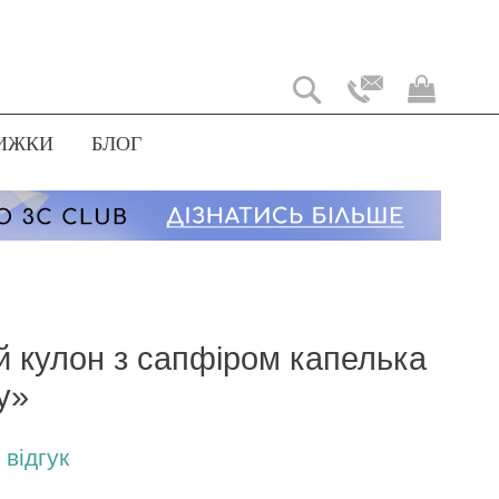
Мій
коши
ИЖКИ
БЛОГ
й кулон з сапфіром капелька
y»
відгук