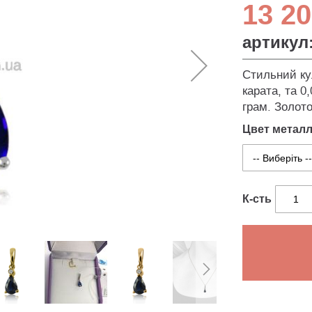
13 20
артикул
Стильний ку
карата, та 0
грам. Золот
Цвет метал
К-сть