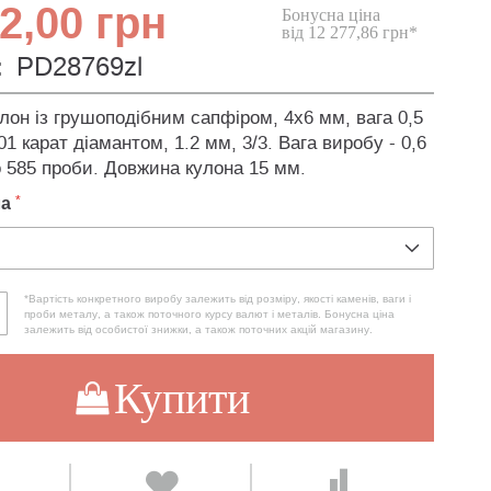
2,00 грн
Бонусна ціна
від 12 277,86 грн*
:
PD28769zl
лон із грушоподібним сапфіром, 4х6 мм, вага 0,5
,01 карат діамантом, 1.2 мм, 3/3. Вага виробу - 0,6
о 585 проби. Довжина кулона 15 мм.
ла
*Вартість конкретного виробу залежить від розміру, якості каменів, ваги і
проби металу, а також поточного курсу валют і металів. Бонусна ціна
залежить від особистої знижки, а також поточних акцій магазину.
Купити