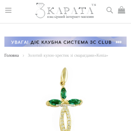
Пошук
М
к
Skip
to
Content
Головна
Золотий кулон-хрестик зі смарагдами«Kenia»