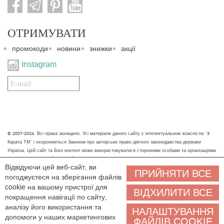
ОТРИМУВАТИ
промокоди
новини
знижки
акції
Instagram
Подписаться
на
нашу
рассылку:
© 2007-2024. Всі права захищено. Усі матеріали даного сайту є інтелектуальною власністю "3
Карата ТМ" і охороняються Законом про авторське право діючого законодавства держави
Україна. Цей сайт та його контент може використовуватися сторонніми особами та організаціями
тільки для некомерційних цілей. Будь-яке завантаження, копіювання, друк та інше використання
Відвідуючи цей веб-сайт, ви
матеріалів даного сайту для некомерційних цілей повинно супроводжуватись працюючим
ПРИЙНЯТИ ВСЕ
погоджуєтеся на зберігання файлів
посиланням або іншим зазначенням на джерело.
cookie на вашому пристрої для
ВІДХИЛИТИ ВСЕ
Ми обробляємо персональні дані (cookies, IP-адреса, місце розташування), щоб вам
покращення навігації по сайту,
було зручніше користуватися сайтом. Залишаючись на сайті, ви погоджуєтеся на
аналізу його використання та
НАЛАШТУВАННЯ
обробку персональних даних. Якщо ви не згодні, будь ласка, покиньте сайт і зв'яжіться з нами
допомоги у наших маркетингових
ФАЙЛІВ COOKIE
будь-яким зручним способом, ми допоможемо знайти рішення.