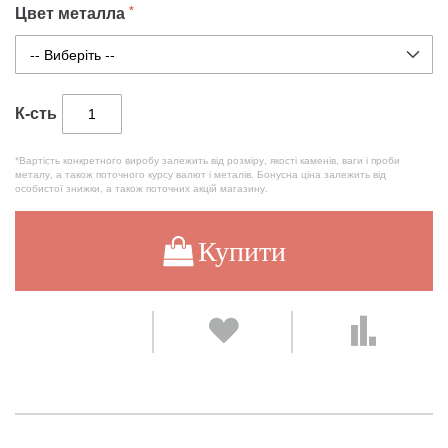
Цвет металла
К-сть
*Вартість конкретного виробу залежить від розміру, якості каменів, ваги і проби
металу, а також поточного курсу валют і металів. Бонусна ціна залежить від
особистої знижки, а також поточних акцій магазину.
Купити