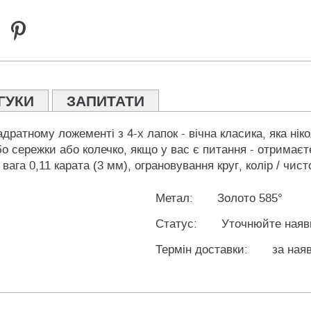
ГУКИ
ЗАПИТАТИ
вадратному ложементі з 4-х лапок - вічна класика, яка нік
о сережки або колечко, якщо у вас є питання - отримаєт
ага 0,11 карата (3 мм), ограновування круг, колір / чисто
Метал:
Золото 585°
Статус:
Уточнюйте наяв
Термін доставки:
за наяв