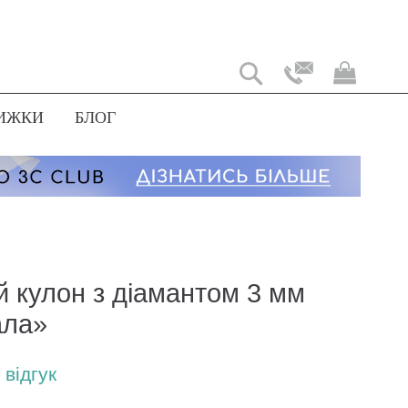
Мій
коши
ИЖКИ
БЛОГ
й кулон з діамантом 3 мм
ала»
відгук