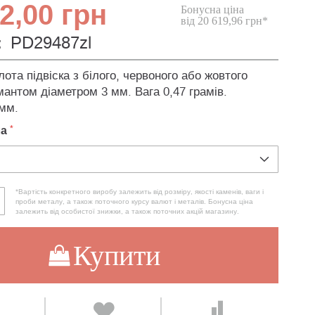
2,00 грн
Бонусна ціна
від 20 619,96 грн*
:
PD29487zl
ота підвіска з білого, червоного або жовтого
мантом діаметром 3 мм. Вага 0,47 грамів.
мм.
ла
*Вартість конкретного виробу залежить від розміру, якості каменів, ваги і
проби металу, а також поточного курсу валют і металів. Бонусна ціна
залежить від особистої знижки, а також поточних акцій магазину.
Купити