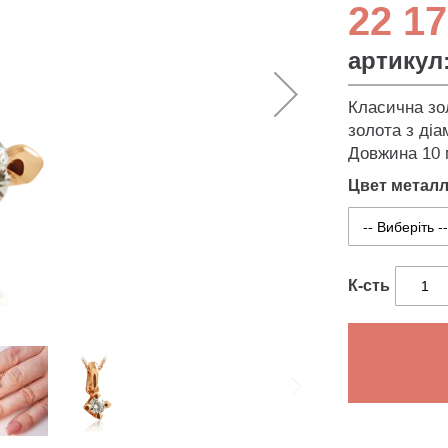
22 17
артикул
Класична зол
золота з діа
Довжина 10 
Цвет метал
К-сть