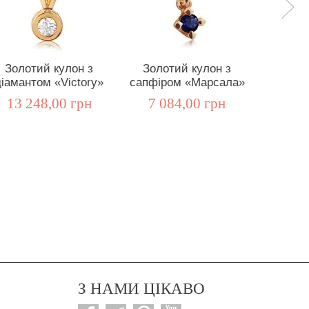
Золотий кулон з
Золотий кулон з
Золот
діамантом «Victory»
сапфіром «Марсала»
смарагд
13 248,00 грн
7 084,00 грн
7 3
З НАМИ ЦІКАВО