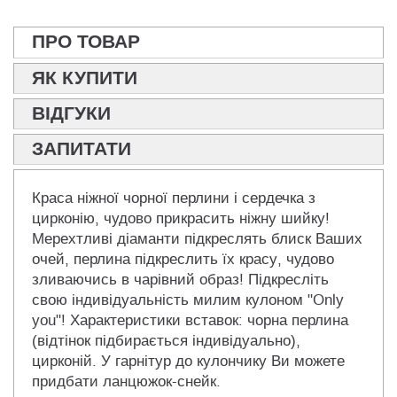
ПРО ТОВАР
ЯК КУПИТИ
ВІДГУКИ
ЗАПИТАТИ
Краса ніжної чорної перлини і сердечка з
цирконію, чудово прикрасить ніжну шийку!
Мерехтливі діаманти підкреслять блиск Ваших
очей, перлина підкреслить їх красу, чудово
зливаючись в чарівний образ! Підкресліть
свою індивідуальність милим кулоном "Only
you"! Характеристики вставок: чорна перлина
(відтінок підбирається індивідуально),
цирконій. У гарнітур до кулончику Ви можете
придбати ланцюжок-снейк.