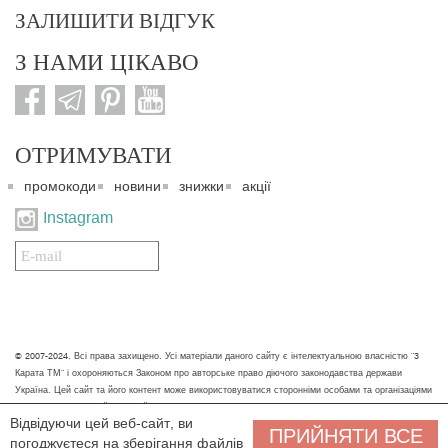
ЗАЛИШИТИ ВІДГУК
З НАМИ ЦІКАВО
ОТРИМУВАТИ
промокоди
новини
знижки
акції
Instagram
Подписаться
на
нашу
рассылку:
© 2007-2024. Всі права захищено. Усі матеріали даного сайту є інтелектуальною власністю "3
Карата ТМ" і охороняються Законом про авторське право діючого законодавства держави
Україна. Цей сайт та його контент може використовуватися сторонніми особами та організаціями
тільки для некомерційних цілей. Будь-яке завантаження, копіювання, друк та інше використання
Відвідуючи цей веб-сайт, ви
матеріалів даного сайту для некомерційних цілей повинно супроводжуватись працюючим
ПРИЙНЯТИ ВСЕ
погоджуєтеся на зберігання файлів
посиланням або іншим зазначенням на джерело.