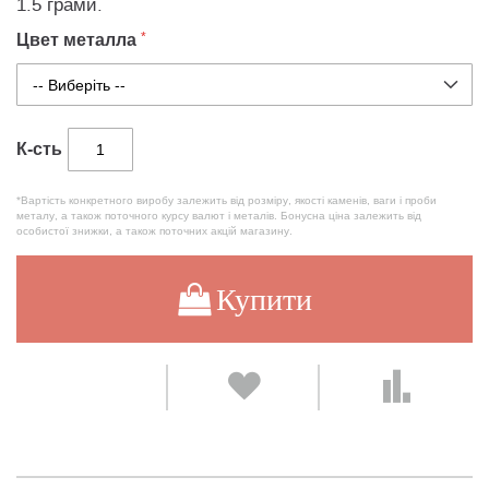
1.5 грами.
Цвет металла
К-сть
*Вартість конкретного виробу залежить від розміру, якості каменів, ваги і проби
металу, а також поточного курсу валют і металів. Бонусна ціна залежить від
особистої знижки, а також поточних акцій магазину.
Купити