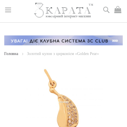
Пошук
М
к
Skip
to
Content
Головна
Золотий кулон з цирконієм «Golden Pear»