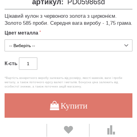
артикул:
PD05986sd
Цікавий кулон з червоного золота з цирконієм.
Золото 585 проби. Середня вага виробу - 1,75 грама.
Цвет металла
К-сть
*Вартість конкретного виробу залежить від розміру, якості каменів, ваги і проби
металу, а також поточного курсу валют і металів. Бонусна ціна залежить від
особистої знижки, а також поточних акцій магазину.
Купити