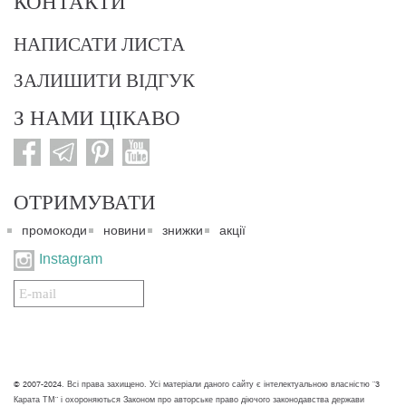
КОНТАКТИ
НАПИСАТИ ЛИСТА
ЗАЛИШИТИ ВІДГУК
З НАМИ ЦІКАВО
ОТРИМУВАТИ
промокоди
новини
знижки
акції
Instagram
Подписаться
на
нашу
рассылку:
© 2007-2024. Всі права захищено. Усі матеріали даного сайту є інтелектуальною власністю "3
Карата ТМ" і охороняються Законом про авторське право діючого законодавства держави