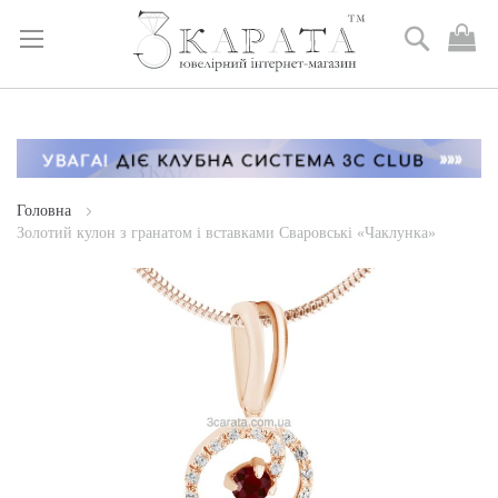
Пошук
М
к
Skip
to
Content
Головна
Золотий кулон з гранатом і вставками Сваровські «Чаклунка»