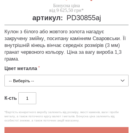
Бонусна ціна
від 9 625,50 грн*
артикул:
PD30855aj
Кулон з білого або жовтого золота нагадує
закручену змійку, посипану камінням Сваровськи. Її
внутрішній кінець вінчає середніх розмірів (3 мм)
гранат червоного кольору. Ціна за вагу вироба 1,3
грама.
Цвет металла
К-сть
*Вартість конкретного виробу залежить від розміру, якості каменів, ваги і проби
металу, а також поточного курсу валют і металів. Бонусна ціна залежить від
особистої знижки, а також поточних акцій магазину.