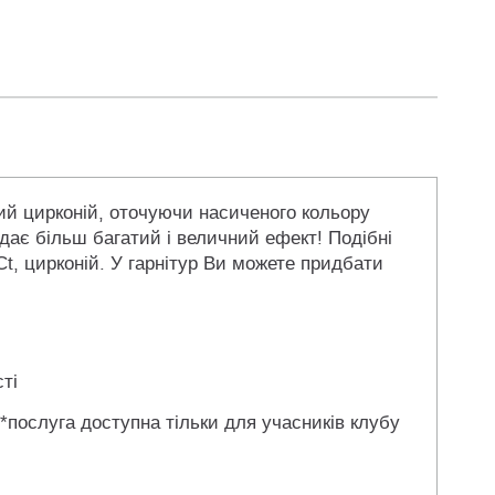
ий цирконій, оточуючи насиченого кольору
 дає більш багатий і величний ефект! Подібні
Сt, цирконiй. У гарнітур Ви можете придбати
ті
 *послуга доступна тільки для учасників клубу