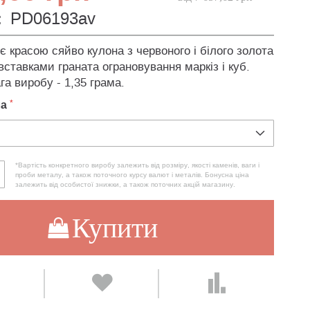
:
PD06193av
 красою сяйво кулона з червоного і білого золота
вставками граната ограновування маркіз і куб.
га виробу - 1,35 грама.
ла
*Вартість конкретного виробу залежить від розміру, якості каменів, ваги і
проби металу, а також поточного курсу валют і металів. Бонусна ціна
залежить від особистої знижки, а також поточних акцій магазину.
Купити