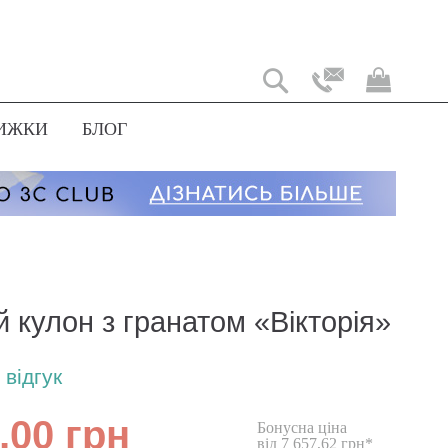
Мій
коши
ИЖКИ
БЛОГ
 кулон з гранатом «Вікторія»
відгук
,00 грн
Бонусна ціна
від 7 657,62 грн*