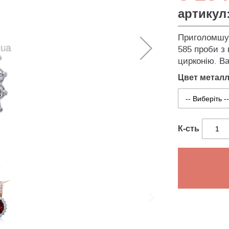
артикул
Приголомшує
585 проби з 
цирконію. Ва
Цвет метал
К-сть