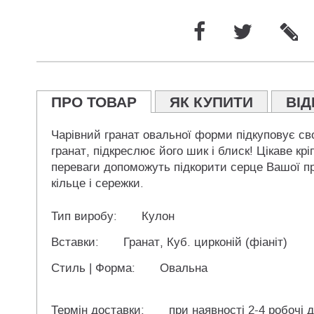
ПРО ТОВАР
ЯК КУПИТИ
ВІД
Чарівний гранат овальної форми підкуповує св
гранат, підкреслює його шик і блиск! Цікаве кр
переваги допоможуть підкорити серце Вашої пре
кільце і сережки.
Тип виробу:
Кулон
Вставки:
Гранат, Куб. цирконій (фіаніт)
Стиль | Форма:
Овальна
Термін доставки:
при наявності 2-4 робочі д