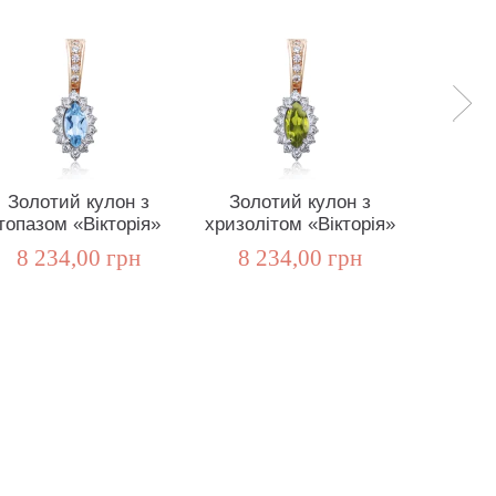
Золотий кулон з
Золотий кулон з
Золо
топазом «Вікторія»
хризолітом «Вікторія»
гранат
пр
8 234,00 грн
8 234,00 грн
12 4