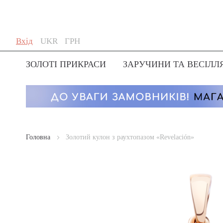
Skip
Мова
Валюта
Вхід
UKR
ГРН
to
Content
ЗОЛОТІ ПРИКРАСИ
ЗАРУЧИНИ ТА ВЕСІЛЛ
Головна
Золотий кулон з раухтопазом «Revelación»