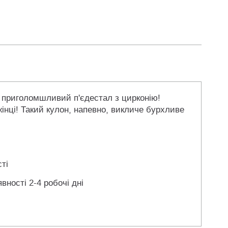
в приголомшливий п'єдестал з цирконію!
інці! Такий кулон, напевно, викличе бурхливе
ті
вності 2-4 робочі дні