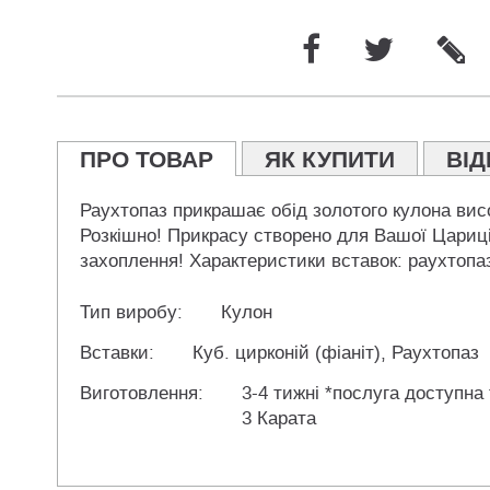
ПРО ТОВАР
ЯК КУПИТИ
ВІД
Раухтопаз прикрашає обід золотого кулона вис
Розкішно! Прикрасу створено для Вашої Цариці!
захоплення! Характеристики вставок: раухтопаз -
Тип виробу:
Кулон
Вставки:
Куб. цирконій (фіаніт), Раухтопаз
Виготовлення:
3-4 тижні *послуга доступна
3 Карата