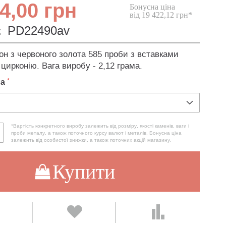
4,00 грн
Бонусна ціна
від 19 422,12 грн*
:
PD22490av
он з червоного золота 585 проби з вставками
 цирконію. Вага виробу - 2,12 грама.
ла
*Вартість конкретного виробу залежить від розміру, якості каменів, ваги і
проби металу, а також поточного курсу валют і металів. Бонусна ціна
залежить від особистої знижки, а також поточних акцій магазину.
Купити