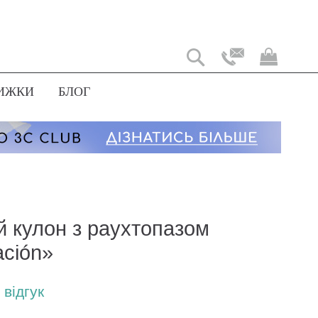
Мій
коши
ИЖКИ
БЛОГ
й кулон з раухтопазом
ación»
відгук