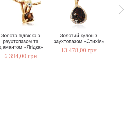
Золота підвіска з
Золотий кулон з
Золо
раухтопазом та
раухтопазом «Стихія»
раухто
діамантом «Ягідка»
13 478,00 грн
12 7
6 394,00 грн