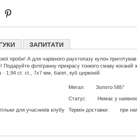
ГУКИ
ЗАПИТАТИ
окої проби! А для чарівного раухтопазу кулон приготува
 Подаруйте філігранну прикрасу тонкого смаку коханій ж
 1,94 ct. ct., 7х7 мм, багет, куб.цирконій.
Метал:
Золото 585°
Статус:
Немає у наявнос
 тільки для учасників клубу
Термін доставки:
при ная