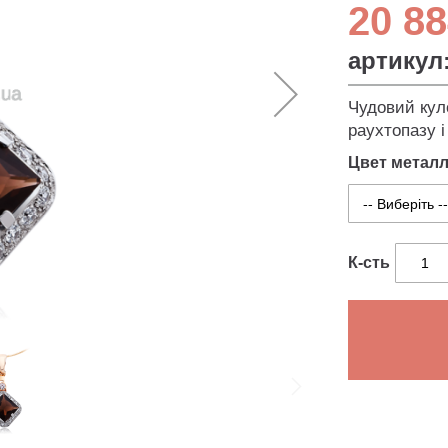
20 88
артикул
Чудовий кул
раухтопазу і
Цвет метал
К-сть