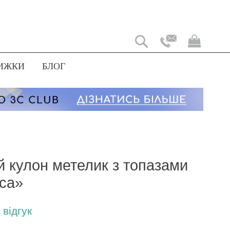
Мій
коши
ИЖКИ
БЛОГ
й кулон метелик з топазами
са»
відгук