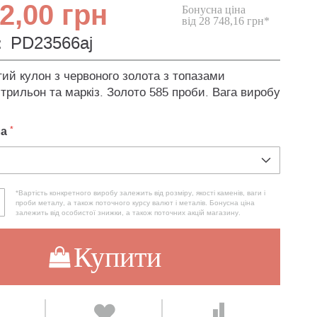
2,00 грн
Бонусна ціна
від 28 748,16 грн*
:
PD23566aj
ий кулон з червоного золота з топазами
трильон та маркіз. Золото 585 проби. Вага виробу
ла
*Вартість конкретного виробу залежить від розміру, якості каменів, ваги і
проби металу, а також поточного курсу валют і металів. Бонусна ціна
залежить від особистої знижки, а також поточних акцій магазину.
Купити