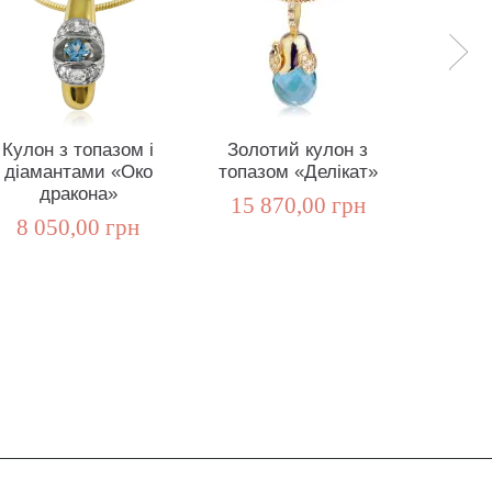
Кулон з топазом і
Золотий кулон з
Золо
діамантами «Око
топазом «Делікат»
топазо
дракона»
15 870,00 грн
16 8
8 050,00 грн