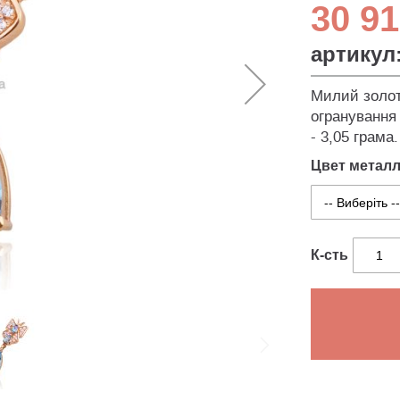
30 91
артикул
Милий золот
огранування 
- 3,05 грама.
Цвет метал
К-сть