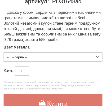
артикул:
PD31648ad
Підвіска у формі сердечка з червоними насиченими
гранатами - символ чистої та щирої любові.
Золотий невагомий кулон стане гарним подарунком
коханій дівчині, доньці чи мамі, чи може хтось бути
більш важливим та особливим за них? Ціна за вагу
0.79 грама, золото 585 проби.
Цвет металла
К-сть
*Вартість конкретного виробу залежить від розміру, якості каменів, ваги і проби
металу, а також поточного курсу валют і металів. Бонусна ціна залежить від
особистої знижки, а також поточних акцій магазину.
Купити