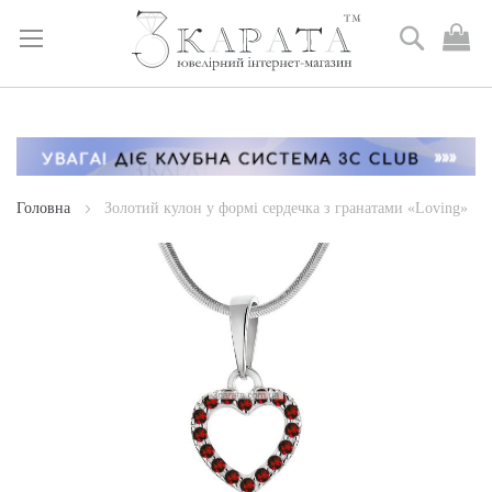
Пошук
М
к
Skip
to
Content
Головна
Золотий кулон у формі сердечка з гранатами «Loving»