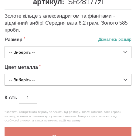
артикул:
SR28177zl
Золоте кільце з александритом та фіанітами -
відмінний вибір! Середня вага 6,2 грам. Золото 585
проби.
Размер
Дізнатись розмір
Цвет металла
К-сть
*Вартість конкретного виробу залежить від розміру, якості каменів, ваги і проби
металу, а також поточного курсу валют і металів. Бонусна ціна залежить від
особистої знижки, а також поточних акцій магазину.