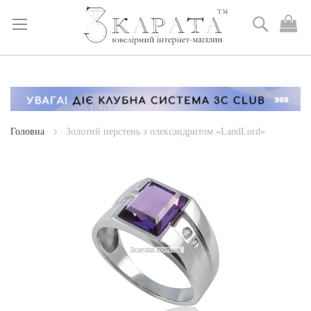
Пошук
М
к
Skip
to
Content
Головна
Золотий перстень з олександритом «LandLord»