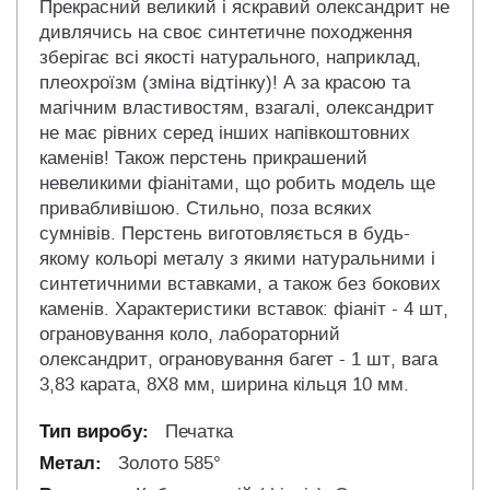
Прекрасний великий і яскравий олександрит не
дивлячись на своє синтетичне походження
зберігає всі якості натурального, наприклад,
плеохроїзм (зміна відтінку)! А за красою та
магічним властивостям, взагалі, олександрит
не має рівних серед інших напівкоштовних
каменів! Також перстень прикрашений
невеликими фіанітами, що робить модель ще
привабливішою. Стильно, поза всяких
сумнівів. Перстень виготовляється в будь-
якому кольорі металу з якими натуральними і
синтетичними вставками, а також без бокових
каменів. Характеристики вставок: фіаніт - 4 шт,
ограновування коло, лабораторний
олександрит, ограновування багет - 1 шт, вага
3,83 карата, 8Х8 мм, ширина кільця 10 мм.
Печатка
Золото 585°