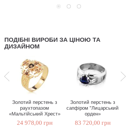
ПОДІБНІ ВИРОБИ ЗА ЦІНОЮ ТА
ДИЗАЙНОМ
Золотий перстень з
Золотий перстень з
З
раухтопазом
сапфіром "Лицарський
«Мальтійський Хрест»
орден»
«
24 978,00 грн
83 720,00 грн