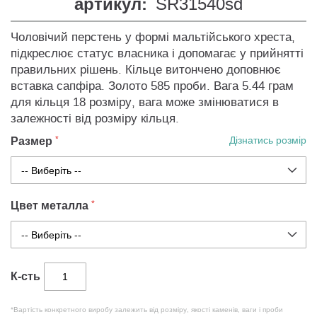
артикул:
SR31540sd
Чоловічий перстень у формі мальтійського хреста,
підкреслює статус власника і допомагає у прийнятті
правильних рішень. Кільце витончено доповнює
вставка сапфіра. Золото 585 проби. Вага 5.44 грам
для кільця 18 розміру, вага може змінюватися в
залежності від розміру кільця.
Размер
Дізнатись розмір
Цвет металла
К-сть
*Вартість конкретного виробу залежить від розміру, якості каменів, ваги і проби