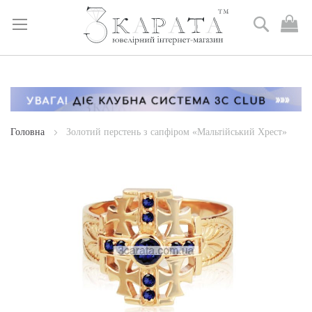
Пошук
М
к
Skip
to
Content
Головна
Золотий перстень з сапфіром «Мальтійський Хрест»