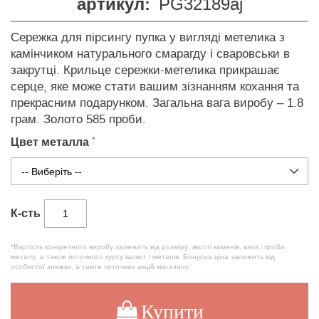
артикул:
PG32189aj
Сережка для пірсингу пупка у вигляді метелика з
камінчиком натурального смарагду і сваровськи в
закрутці. Крильце сережки-метелика прикрашає
серце, яке може стати вашим зізнанням кохання та
прекрасним подарунком. Загальна вага виробу – 1.8
грам. Золото 585 проби.
Цвет металла
К-сть
*Вартість конкретного виробу залежить від розміру, якості каменів, ваги і проби
металу, а також поточного курсу валют і металів. Бонусна ціна залежить від
особистої знижки, а також поточних акцій магазину.
Купити