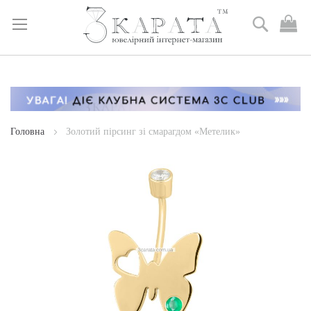
Пошук
М
к
Skip
to
Content
Головна
Золотий пірсинг зі смарагдом «Метелик»