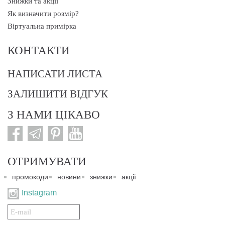
Знижки та акції
Як визначити розмір?
Віртуальна примірка
КОНТАКТИ
НАПИСАТИ ЛИСТА
ЗАЛИШИТИ ВІДГУК
З НАМИ ЦІКАВО
ОТРИМУВАТИ
промокоди
новини
знижки
акції
Instagram
Подписаться
на