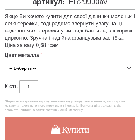
артикул:
ER29990av
Якщо Ви хочете купити для своєї дівчинки маленькі і
легкі сережки, тоді радимо звернути увагу на ці
недорогі милі сережки у вигляді бантиків, з іскоркою
цирконію. Зручна і надійна французька застібка.
Ціна за вагу 0,68 грам.
Цвет металла
К-сть
*Вартість конкретного виробу залежить від розміру, якості каменів, ваги і проби
металу, а також поточного курсу валют і металів. Бонусна ціна залежить від
особистої знижки, а також поточних акцій магазину.
Купити