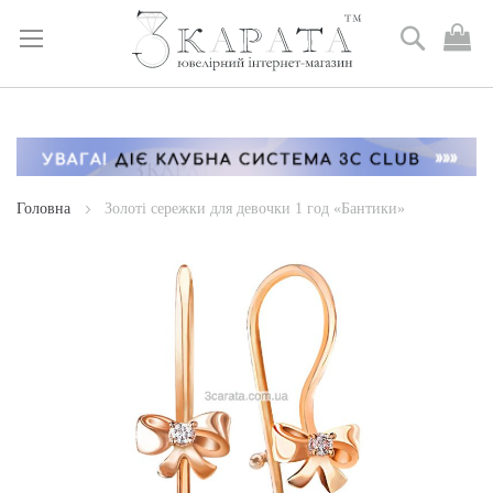
Пошук
М
к
Skip
to
Content
Головна
Золоті сережки для девочки 1 год «Бантики»