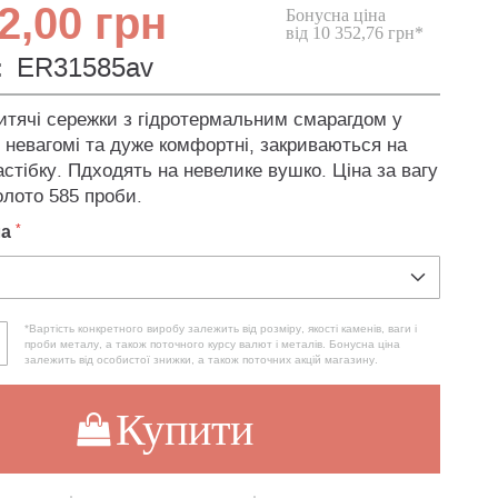
2,00 грн
Бонусна ціна
від 10 352,76 грн*
:
ER31585av
итячі сережки з гідротермальним смарагдом у
 невагомі та дуже комфортні, закриваються на
астібку. Пдходять на невелике вушко. Ціна за вагу
олото 585 проби.
ла
*Вартість конкретного виробу залежить від розміру, якості каменів, ваги і
проби металу, а також поточного курсу валют і металів. Бонусна ціна
залежить від особистої знижки, а також поточних акцій магазину.
Купити