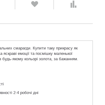
альних смарагди. Купити таку прикрасу як
а яскраві емоції та посмішку маленької
в будь-якому кольорі золота, за бажанням.
ті
вності 2-4 робочі дні