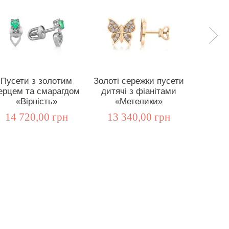
Пусети з золотим
Золоті сережки пусети
Гвозди
ерцем та смарагдом
дитячі з фіанітами
смар
«Вірність»
«Метелики»
«Mo
14 720,00 грн
13 340,00 грн
35 6