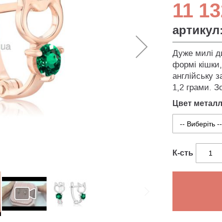
11 13
артикул
Дуже милі д
формі кішки,
англійську з
1,2 грами. З
Цвет метал
К-сть