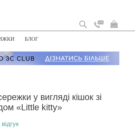
Мій
коши
ИЖКИ
БЛОГ
сережки у вигляді кішок зі
ом «Little kitty»
відгук