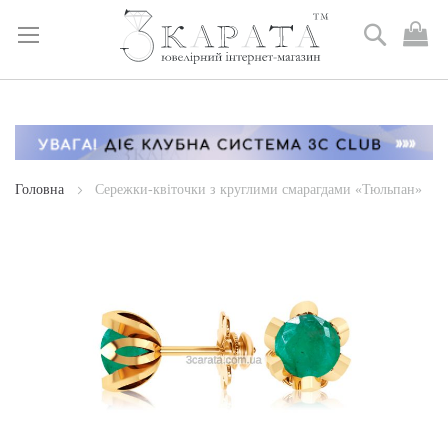
Пошук
М
к
Skip
to
Content
Головна
Сережки-квіточки з круглими смарагдами «Тюльпан»