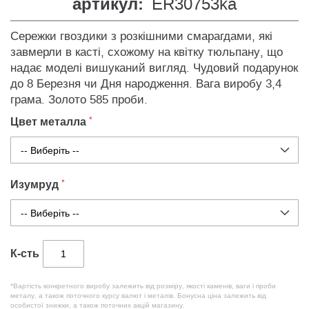
артикул:
ER30753ka
Сережки гвоздики з розкішними смарагдами, які
завмерли в касті, схожому на квітку тюльпану, що
надає моделі вишуканий вигляд. Чудовий подарунок
до 8 Березня чи Дня народження. Вага виробу 3,4
грама. Золото 585 проби.
Цвет металла
Изумруд
К-сть
*Вартість конкретного виробу залежить від розміру, якості каменів, ваги і проби
металу, а також поточного курсу валют і металів. Бонусна ціна залежить від
особистої знижки, а також поточних акцій магазину.