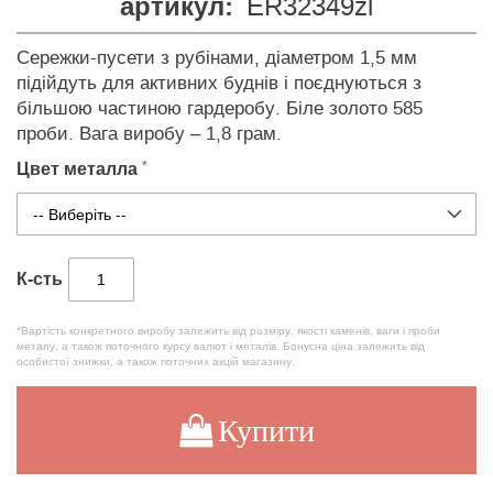
артикул:
ER32349zl
Сережки-пусети з рубінами, діаметром 1,5 мм
підійдуть для активних буднів і поєднуються з
більшою частиною гардеробу. Біле золото 585
проби. Вага виробу – 1,8 грам.
Цвет металла
К-сть
*Вартість конкретного виробу залежить від розміру, якості каменів, ваги і проби
металу, а також поточного курсу валют і металів. Бонусна ціна залежить від
особистої знижки, а також поточних акцій магазину.
Купити