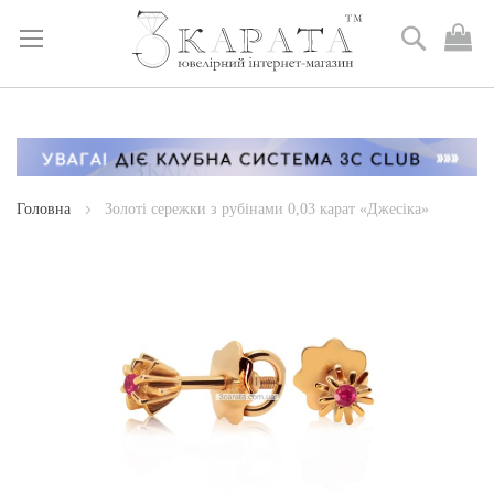
Пошук
М
к
Skip
to
Content
Головна
Золоті сережки з рубінами 0,03 карат «Джесіка»