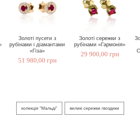
Золоті пусети з
Золоті сережки з
Зо
»
рубінами і діамантами
рубінами «Гармонія»
«Гіза»
С
29 900,00 грн
51 980,00 грн
колекція "Мальді"
великі сережки гвоздики