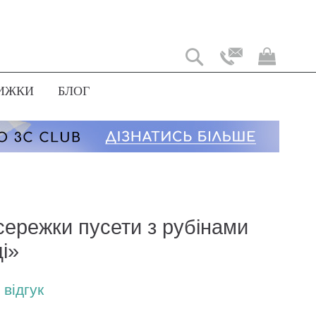
Мій
коши
ИЖКИ
БЛОГ
сережки пусети з рубінами
і»
відгук