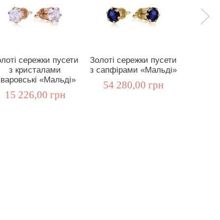
лоті сережки пусети
Золоті сережки пусети
Золо
з кристалами
з сапфірами «Мальді»
кристал
варовські «Мальді»
«
54 280,00 грн
15 226,00 грн
9 5