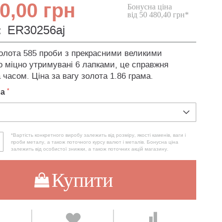
0,00 грн
Бонусна ціна
від 50 480,40 грн*
:
ER30256aj
золота 585 проби з прекрасними великими
о міцно утримувані 6 лапками, це справжня
 часом. Ціна за вагу золота 1.86 грама.
ла
*Вартість конкретного виробу залежить від розміру, якості каменів, ваги і
проби металу, а також поточного курсу валют і металів. Бонусна ціна
залежить від особистої знижки, а також поточних акцій магазину.
Купити