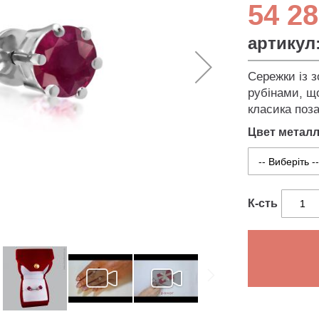
54 28
артикул
Сережки із 
рубінами, щ
класика поза
Цвет метал
К-сть