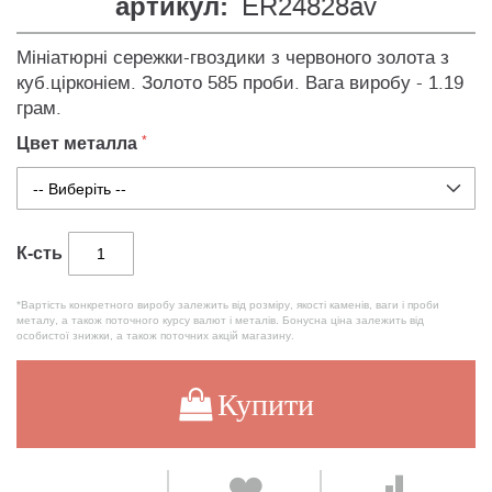
артикул:
ER24828av
Мініатюрні сережки-гвоздики з червоного золота з
куб.цірконіем. Золото 585 проби. Вага виробу - 1.19
грам.
Цвет металла
К-сть
*Вартість конкретного виробу залежить від розміру, якості каменів, ваги і проби
металу, а також поточного курсу валют і металів. Бонусна ціна залежить від
особистої знижки, а також поточних акцій магазину.
Купити