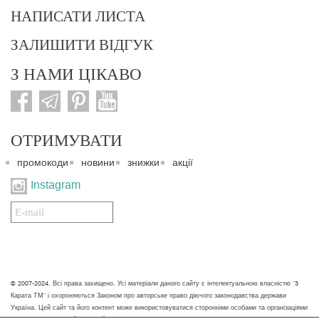
НАПИСАТИ ЛИСТА
ЗАЛИШИТИ ВІДГУК
З НАМИ ЦІКАВО
ОТРИМУВАТИ
промокоди
новини
знижки
акції
Instagram
Подписаться
на
нашу
рассылку:
© 2007-2024. Всі права захищено. Усі матеріали даного сайту є інтелектуальною власністю "3
Карата ТМ" і охороняються Законом про авторське право діючого законодавства держави
Україна. Цей сайт та його контент може використовуватися сторонніми особами та організаціями