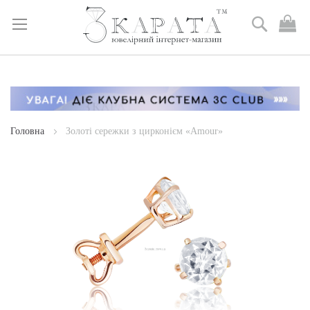
Пошук
М
к
Skip
to
Content
Головна
Золоті сережки з цирконієм «Amour»