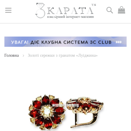
Пошук
М
к
Skip
to
Content
Головна
Золоті сережки з гранатом «Луіджина»