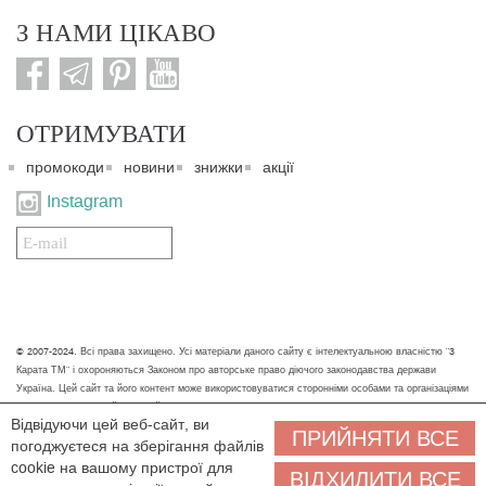
З НАМИ ЦІКАВО
ОТРИМУВАТИ
промокоди
новини
знижки
акції
Instagram
Подписаться
на
нашу
рассылку:
© 2007-2024. Всі права захищено. Усі матеріали даного сайту є інтелектуальною власністю "3
Карата ТМ" і охороняються Законом про авторське право діючого законодавства держави
Україна. Цей сайт та його контент може використовуватися сторонніми особами та організаціями
тільки для некомерційних цілей. Будь-яке завантаження, копіювання, друк та інше використання
Відвідуючи цей веб-сайт, ви
матеріалів даного сайту для некомерційних цілей повинно супроводжуватись працюючим
ПРИЙНЯТИ ВСЕ
погоджуєтеся на зберігання файлів
посиланням або іншим зазначенням на джерело.
cookie на вашому пристрої для
ВІДХИЛИТИ ВСЕ
Ми обробляємо персональні дані (cookies, IP-адреса, місце розташування), щоб вам