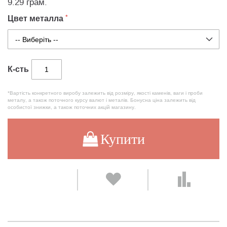
9.29 грам.
Цвет металла
К-сть
*Вартість конкретного виробу залежить від розміру, якості каменів, ваги і проби
металу, а також поточного курсу валют і металів. Бонусна ціна залежить від
особистої знижки, а також поточних акцій магазину.
Купити