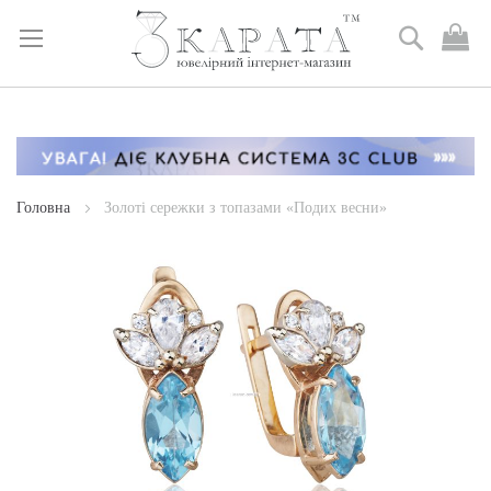
Пошук
М
к
Skip
to
Content
Головна
Золоті сережки з топазами «Подих весни»