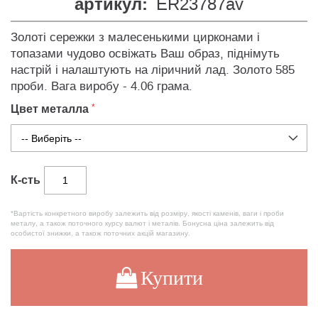
артикул:
ER23787av
Золоті сережки з малесенькими цирконами і
топазами чудово освіжать Ваш образ, піднімуть
настрій і налаштують на ліричний лад. Золото 585
проби. Вага виробу - 4.06 грама.
Цвет металла
К-сть
*Вартість конкретного виробу залежить від розміру, якості каменів, ваги і проби
металу, а також поточного курсу валют і металів. Бонусна ціна залежить від
особистої знижки, а також поточних акцій магазину.
Купити