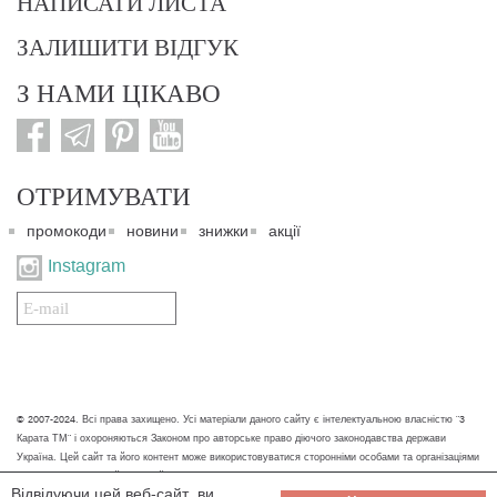
НАПИСАТИ ЛИСТА
ЗАЛИШИТИ ВІДГУК
З НАМИ ЦІКАВО
ОТРИМУВАТИ
промокоди
новини
знижки
акції
Instagram
Подписаться
на
нашу
рассылку:
© 2007-2024. Всі права захищено. Усі матеріали даного сайту є інтелектуальною власністю "3
Карата ТМ" і охороняються Законом про авторське право діючого законодавства держави
Україна. Цей сайт та його контент може використовуватися сторонніми особами та організаціями
тільки для некомерційних цілей. Будь-яке завантаження, копіювання, друк та інше використання
Відвідуючи цей веб-сайт, ви
матеріалів даного сайту для некомерційних цілей повинно супроводжуватись працюючим