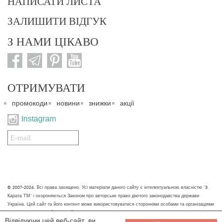
НАПИСАТИ ЛИСТА
ЗАЛИШИТИ ВІДГУК
З НАМИ ЦІКАВО
ОТРИМУВАТИ
промокоди
новини
знижки
акції
Instagram
Подписаться
на
нашу
рассылку:
© 2007-2024. Всі права захищено. Усі матеріали даного сайту є інтелектуальною власністю "3
Карата ТМ" і охороняються Законом про авторське право діючого законодавства держави
Україна. Цей сайт та його контент може використовуватися сторонніми особами та організаціями
тільки для некомерційних цілей. Будь-яке завантаження, копіювання, друк та інше використання
Відвідуючи цей веб-сайт, ви
матеріалів даного сайту для некомерційних цілей повинно супроводжуватись працюючим