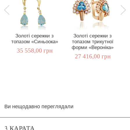
Золоті сережки з
Золоті сережки з
топазом «Синьоока»
топазом трикутної
р
форми «Вероніка»
35 558,00 грн
27 416,00 грн
Ви нещодавно переглядали
3 КАРАТА