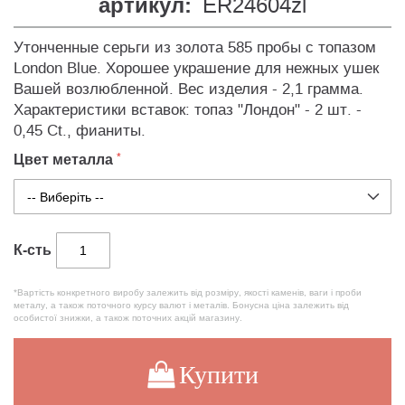
артикул:
ER24604zl
Утонченные серьги из золота 585 пробы с топазом
London Blue. Хорошее украшение для нежных ушек
Вашей возлюбленной. Вес изделия - 2,1 грамма.
Характеристики вставок: топаз "Лондон" - 2 шт. -
0,45 Ct., фианиты.
Цвет металла
К-сть
*Вартість конкретного виробу залежить від розміру, якості каменів, ваги і проби
металу, а також поточного курсу валют і металів. Бонусна ціна залежить від
особистої знижки, а також поточних акцій магазину.
Купити