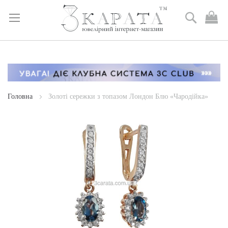
Пошук
М
к
Skip
to
Content
Головна
Золоті сережки з топазом Лондон Блю «Чародійка»