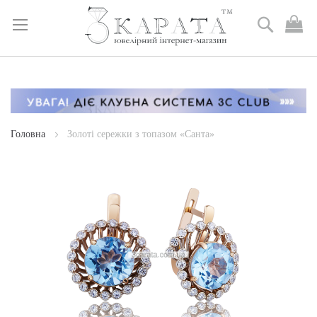
Пошук
М
к
Skip
to
Content
Головна
Золоті сережки з топазом «Санта»