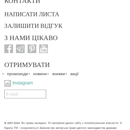
КОНТАКТИ
НАПИСАТИ ЛИСТА
ЗАЛИШИТИ ВІДГУК
З НАМИ ЦІКАВО
ОТРИМУВАТИ
промокоди
новини
знижки
акції
Instagram
Подписаться
на
нашу
рассылку:
© 2007-2024. Всі права захищено. Усі матеріали даного сайту є інтелектуальною власністю "3
Карата ТМ" і охороняються Законом про авторське право діючого законодавства держави