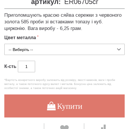
артикул:
ER06705cr
Приголомшують красою сяйва сережки з червоного
золота 585 проби зі вставками топазу і куб.
цирконію. Вага виробу - 6,25 грам.
Цвет металла
К-сть
*Вартість конкретного виробу залежить від розміру, якості каменів, ваги і проби
металу, а також поточного курсу валют і металів. Бонусна ціна залежить від
особистої знижки, а також поточних акцій магазину.
Купити