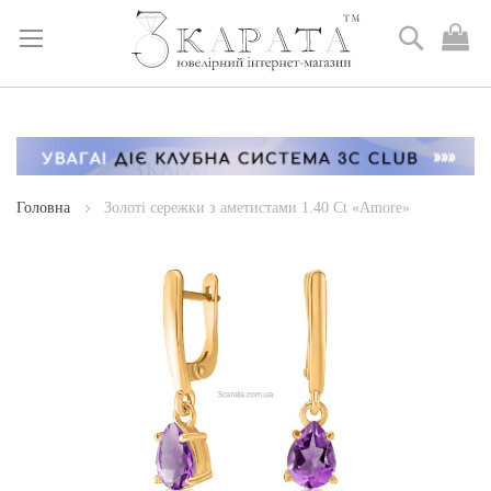
Пошук
М
к
Skip
to
Content
Головна
Золоті сережки з аметистами 1.40 Ct «Amore»