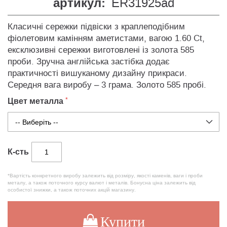
артикул:
ER31925ad
Класичні сережки підвіски з краплеподібним
фіолетовим камінням аметистами, вагою 1.60 Ct,
ексклюзивні сережки виготовлені із золота 585
проби. Зручна англійська застібка додає
практичності вишуканому дизайну прикраси.
Середня вага виробу – 3 грама. Золото 585 пробі.
Цвет металла
К-сть
*Вартість конкретного виробу залежить від розміру, якості каменів, ваги і проби
металу, а також поточного курсу валют і металів. Бонусна ціна залежить від
особистої знижки, а також поточних акцій магазину.
Купити