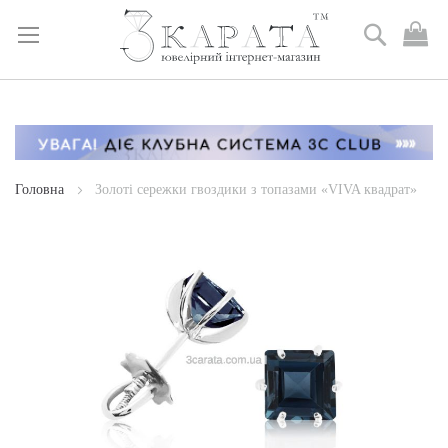
Пошук
М
к
Skip
to
Content
Головна
Золоті сережки гвоздики з топазами «VIVA квадрат»