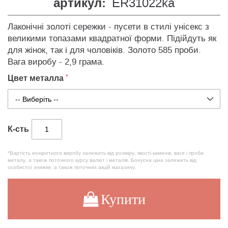
артикул:
ER31022ka
Лаконічні золоті сережки - пусети в стилі унісекс з
великими топазами квадратної форми. Підійдуть як
для жінок, так і для чоловіків. Золото 585 проби.
Вага виробу - 2,9 грама.
Цвет металла
К-сть
*Вартість конкретного виробу залежить від розміру, якості каменів, ваги і проби
металу, а також поточного курсу валют і металів. Бонусна ціна залежить від
особистої знижки, а також поточних акцій магазину.
Купити