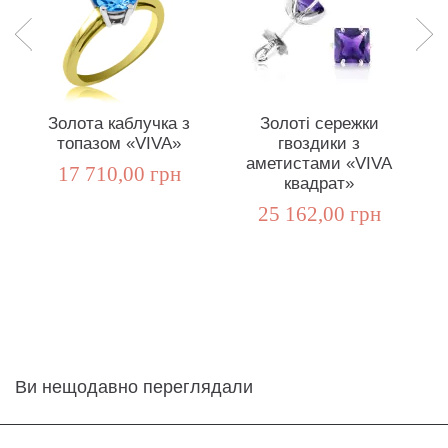
Золота каблучка з
Золоті сережки
топазом «VIVA»
гвоздики з
г
аметистами «VIVA
17 710,00 грн
квадрат»
25 162,00 грн
Ви нещодавно переглядали