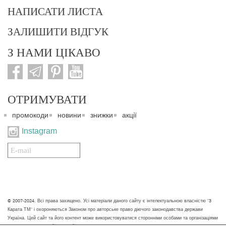
НАПИСАТИ ЛИСТА
ЗАЛИШИТИ ВІДГУК
З НАМИ ЦІКАВО
ОТРИМУВАТИ
промокоди
новини
знижки
акції
Instagram
Подписаться
на
нашу
рассылку:
© 2007-2024. Всі права захищено. Усі матеріали даного сайту є інтелектуальною власністю "3
Карата ТМ" і охороняються Законом про авторське право діючого законодавства держави
Україна. Цей сайт та його контент може використовуватися сторонніми особами та організаціями