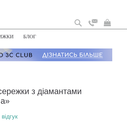
Мій
коши
ИЖКИ
БЛОГ
 сережки з діамантами
на»
відгук