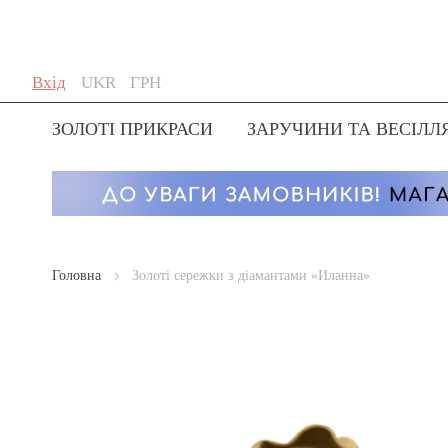
Skip
Мова
Валюта
Вхід
UKR
ГРН
to
Content
ЗОЛОТІ ПРИКРАСИ
ЗАРУЧИНИ ТА ВЕСІЛЛ
Головна
Золоті сережки з діамантами «Иланна»