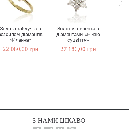
Золота каблучка з
Золотая сережка з
Золот
розсипом діамантів
діамантами «Ніжне
діам
«Иланна»
суцвіття»
нен
22 080,00 грн
27 186,00 грн
41 9
З НАМИ ЦІКАВО