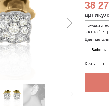
38 27
артикул
Витончені пу
золота 1.7 г
Цвет метал
К-сть