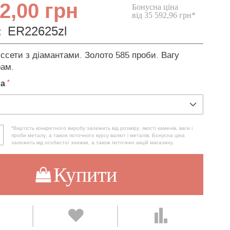
2,00 грн
Бонусна ціна
від 35 592,96 грн*
:
ER22625zl
ссети з діамантами. Золото 585 проби. Вагу
рам.
ла
*Вартість конкретного виробу залежить від розміру, якості каменів, ваги і
проби металу, а також поточного курсу валют і металів. Бонусна ціна
залежить від особистої знижки, а також поточних акцій магазину.
Купити