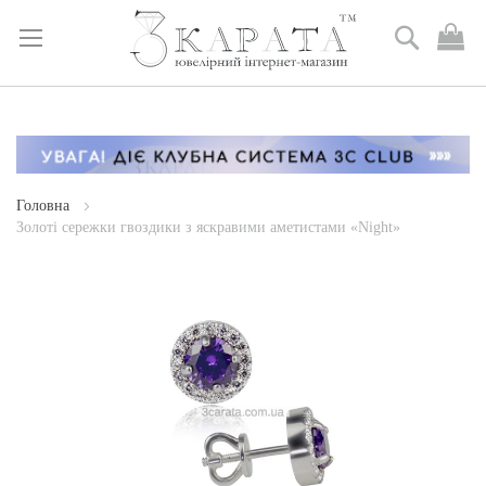
Пошук
М
к
Skip
to
Content
Головна
Золоті сережки гвоздики з яскравими аметистами «Night»