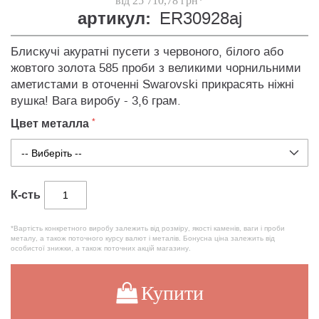
від 25 710,78 грн*
артикул:
ER30928aj
Блискучі акуратні пусети з червоного, білого або
жовтого золота 585 проби з великими чорнильними
аметистами в оточенні Swarovski прикрасять ніжні
вушка! Вага виробу - 3,6 грам.
Цвет металла
К-сть
*Вартість конкретного виробу залежить від розміру, якості каменів, ваги і проби
металу, а також поточного курсу валют і металів. Бонусна ціна залежить від
особистої знижки, а також поточних акцій магазину.
Купити