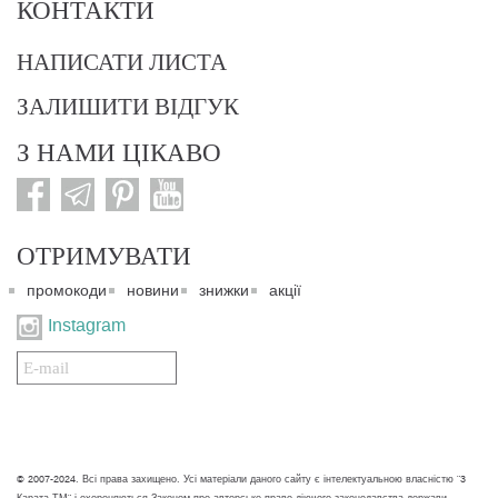
КОНТАКТИ
НАПИСАТИ ЛИСТА
ЗАЛИШИТИ ВІДГУК
З НАМИ ЦІКАВО
ОТРИМУВАТИ
промокоди
новини
знижки
акції
Instagram
Подписаться
на
нашу
рассылку:
© 2007-2024. Всі права захищено. Усі матеріали даного сайту є інтелектуальною власністю "3