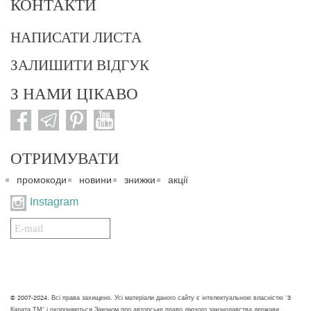
КОНТАКТИ
НАПИСАТИ ЛИСТА
ЗАЛИШИТИ ВІДГУК
З НАМИ ЦІКАВО
ОТРИМУВАТИ
промокоди
новини
знижки
акції
Instagram
Подписаться
на
нашу
рассылку:
© 2007-2024. Всі права захищено. Усі матеріали даного сайту є інтелектуальною власністю "3
Карата ТМ" і охороняються Законом про авторське право діючого законодавства держави