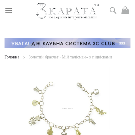
Пошук
М
к
Skip
to
Content
Головна
Золотий браслет «Мій талісман» з підвісками