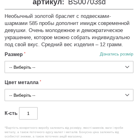
артикул:
BS00703sd
Необычный золотой браслет с подвесками-
шармами 585 пробы дополнит имидж современной
девушки. Очень молодежное и демократическое
украшение, которое можно собрать индивидуально
под свой вкус. Средний вес изделия – 12 грамм.
Размер
Дізнатись розмір
Цвет металла
К-сть
*Вартість конкретного виробу залежить від розміру, якості каменів, ваги і проби
металу, а також поточного курсу валют і металів. Бонусна ціна залежить від
особистої знижки, а також поточних акцій магазину.