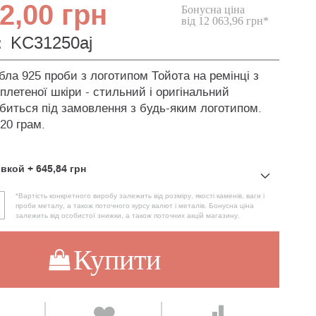
2,00 грн
Бонусна ціна
від 12 063,96 грн*
:
KC31250aj
ібла 925 проби з логотипом Тойота на ремінці з
плетеної шкіри - стильний і оригінальний
обиться під замовлення з будь-яким логотипом.
 20 грам.
овкой
+
645,84 грн
*Вартість конкретного виробу залежить від розміру, якості каменів, ваги і
проби металу, а також поточного курсу валют і металів. Бонусна ціна
залежить від особистої знижки, а також поточних акцій магазину.
Купити