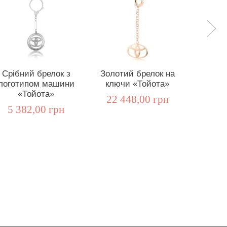
Срібний брелок з
Золотий брелок на
Сріб
логотипом машини
ключи «Тойота»
«Керм
«Тойота»
22 448,00 грн
4 5
5 382,00 грн