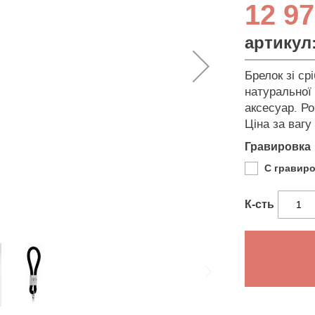
12 97
артикул
Брелок зі ср
натуральної 
аксесуар. Р
Ціна за вагу
Гравировка
С гравир
К-сть