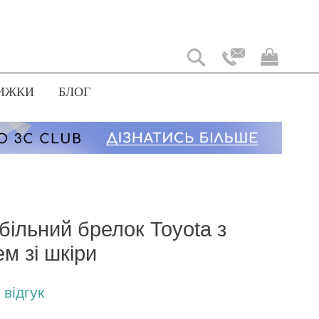
Мій
коши
ИЖКИ
БЛОГ
більний брелок Toyota з
м зі шкіри
відгук