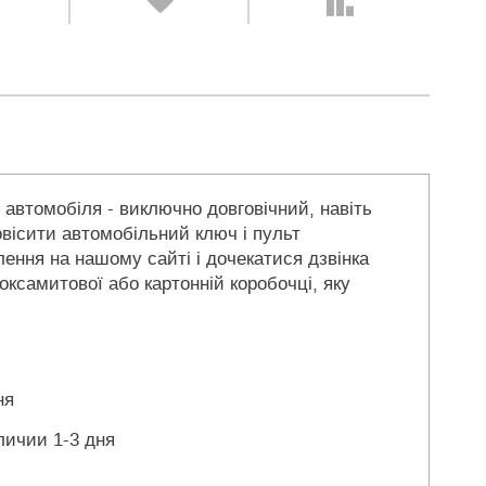
 автомобіля - виключно довговічний, навіть
овісити автомобільний ключ і пульт
лення на нашому сайті і дочекатися дзвінка
ксамитової або картонній коробочці, яку
ня
личии 1-3 дня