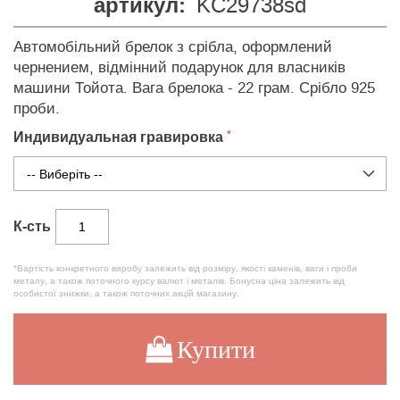
артикул:
KC29738sd
Автомобільний брелок з срібла, оформлений
чернением, відмінний подарунок для власників
машини Тойота. Вага брелока - 22 грам. Срібло 925
проби.
Индивидуальная гравировка
К-сть
*Вартість конкретного виробу залежить від розміру, якості каменів, ваги і проби
металу, а також поточного курсу валют і металів. Бонусна ціна залежить від
особистої знижки, а також поточних акцій магазину.
Купити