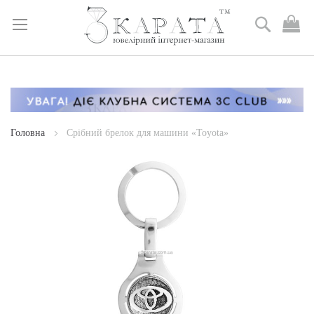
Пошук
М
к
Skip
to
Content
Головна
Срібний брелок для машини «Toyota»