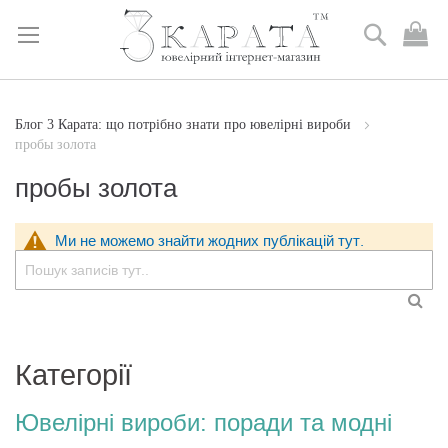
Пошук
М
к
Skip
to
Content
Блог 3 Карата: що потрібно знати про ювелірні вироби
пробы золота
пробы золота
Ми не можемо знайти жодних публікацій тут.
Пошук
ПО
Категорії
Ювелірні вироби: поради та модні