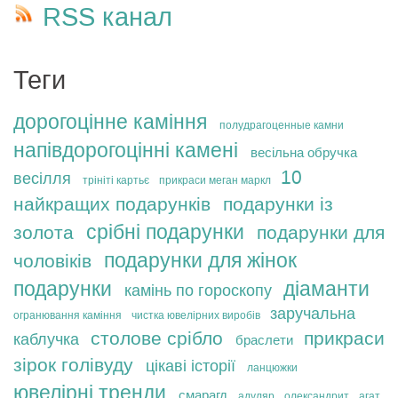
RSS канал
Теги
дорогоцінне каміння
полудрагоценные камни
напівдорогоцінні камені
весільна обручка
10
весілля
трініті картьє
прикраси меган маркл
найкращих подарунків
подарунки із
срібні подарунки
золота
подарунки для
подарунки для жінок
чоловіків
подарунки
діаманти
камінь по гороскопу
заручальна
огранювання каміння
чистка ювелірних виробів
столове срібло
прикраси
каблучка
браслети
зірок голівуду
цікаві історії
ланцюжки
ювелірні тренди
смарагд
адуляр
олександрит
агат