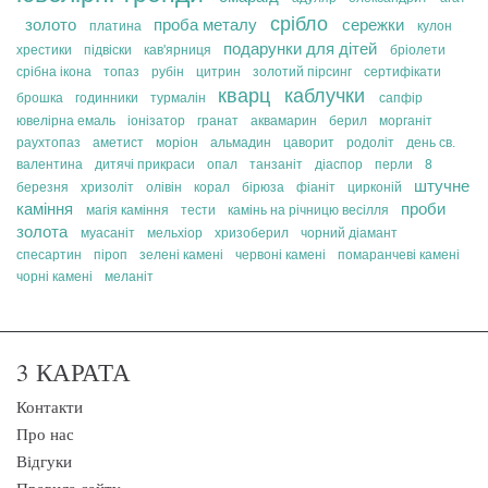
срібло
золото
проба металу
сережки
платина
кулон
подарунки для дітей
хрестики
підвіски
кав'ярниця
бріолети
срібна ікона
топаз
рубін
цитрин
золотий пірсинг
сертифікати
кварц
каблучки
брошка
годинники
турмалін
сапфір
ювелірна емаль
іонізатор
гранат
аквамарин
берил
морганіт
раухтопаз
аметист
моріон
альмадин
цаворит
родоліт
день св.
валентина
дитячі прикраси
опал
танзаніт
діаспор
перли
8
штучне
березня
хризоліт
олівін
корал
бірюза
фіаніт
цирконій
каміння
проби
магія каміння
тести
камінь на річницю весілля
золота
муасаніт
мельхіор
хризоберил
чорний діамант
спесартин
піроп
зелені камені
червоні камені
помаранчеві камені
чорні камені
меланіт
3 КАРАТА
Контакти
Про нас
Відгуки