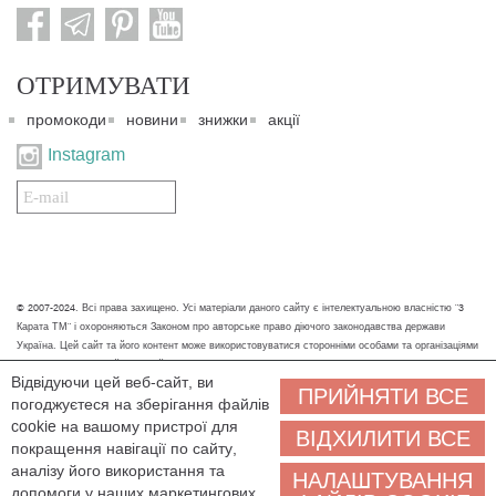
ОТРИМУВАТИ
промокоди
новини
знижки
акції
Instagram
Подписаться
на
нашу
рассылку:
© 2007-2024. Всі права захищено. Усі матеріали даного сайту є інтелектуальною власністю "3
Карата ТМ" і охороняються Законом про авторське право діючого законодавства держави
Україна. Цей сайт та його контент може використовуватися сторонніми особами та організаціями
тільки для некомерційних цілей. Будь-яке завантаження, копіювання, друк та інше використання
Відвідуючи цей веб-сайт, ви
матеріалів даного сайту для некомерційних цілей повинно супроводжуватись працюючим
ПРИЙНЯТИ ВСЕ
погоджуєтеся на зберігання файлів
посиланням або іншим зазначенням на джерело.
cookie на вашому пристрої для
ВІДХИЛИТИ ВСЕ
Ми обробляємо персональні дані (cookies, IP-адреса, місце розташування), щоб вам
покращення навігації по сайту,
було зручніше користуватися сайтом. Залишаючись на сайті, ви погоджуєтеся на
аналізу його використання та
НАЛАШТУВАННЯ
обробку персональних даних. Якщо ви не згодні, будь ласка, покиньте сайт і зв'яжіться з нами
допомоги у наших маркетингових