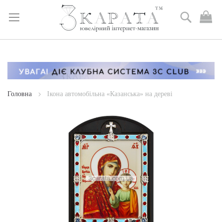
Пошук
М
к
Skip
to
Content
Головна
Ікона автомобільна «Казанська» на дереві