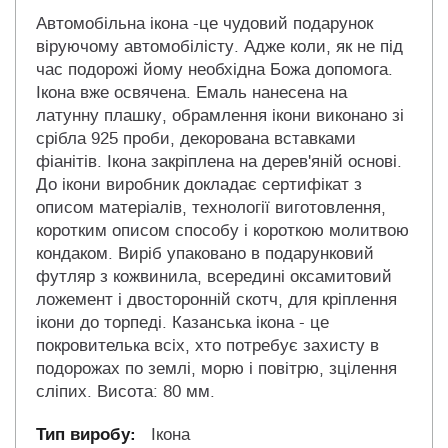
Автомобільна ікона -це чудовий подарунок
віруючому автомобілісту. Адже коли, як не під
час подорожі йому необхідна Божа допомога.
Ікона вже освячена. Емаль нанесена на
латунну плашку, обрамлення ікони виконано зі
срібла 925 проби, декорована вставками
фіанітів. Ікона закріплена на дерев'яній основі.
До ікони виробник докладає сертифікат з
описом матеріалів, технології виготовлення,
коротким описом способу і короткою молитвою
кондаком. Виріб упаковано в подарунковий
футляр з кожвинила, всередині оксамитовий
ложемент і двосторонній скотч, для кріплення
ікони до торпеді. Казанська ікона - це
покровителька всіх, хто потребує захисту в
подорожах по землі, морю і повітрю, зцілення
сліпих. Висота: 80 мм.
Ікона