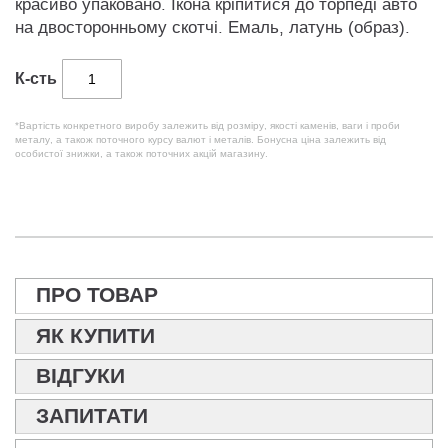
красиво упаковано. Ікона кріпитися до торпеді авто
на двосторонньому скотчі. Емаль, латунь (образ).
К-сть
*Вартість конкретного виробу залежить від розміру, якості каменів, ваги і проби
металу, а також поточного курсу валют і металів. Бонусна ціна залежить від
особистої знижки, а також поточних акцій магазину.
ПРО ТОВАР
ЯК КУПИТИ
ВІДГУКИ
ЗАПИТАТИ